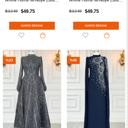
Amine Hüma Nil Abiye Elbise Lacivert
Amine Hüma Nil Abiye Elbise Siyah
$49.75
$49.75
$112.50
$112.50
KARGO BEDAVA
KARGO BEDAVA
%33
%46