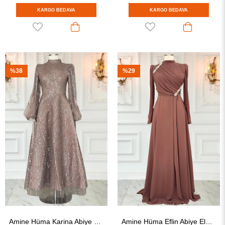
KARGO BEDAVA
KARGO BEDAVA
%38
%29
Amine Hüma Karina Abiye Elbise Vizon
Amine Hüma Eflin Abiye Elbise Kahverengi