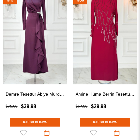
%47
%56
Demre Tesettür Abiye Mürdüm
Amine Hüma Berrin Tesettür Abiye Bordo
$39.98
$29.98
$75.00
$67.50
KARGO BEDAVA
KARGO BEDAVA