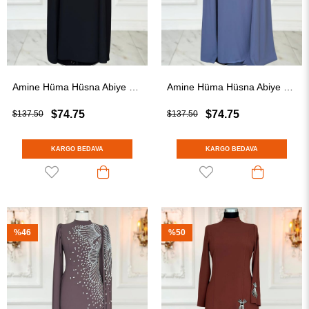
Amine Hüma Hüsna Abiye Elbise Siyah
Amine Hüma Hüsna Abiye Elbise İndigo
$74.75
$74.75
$137.50
$137.50
KARGO BEDAVA
KARGO BEDAVA
%46
%50