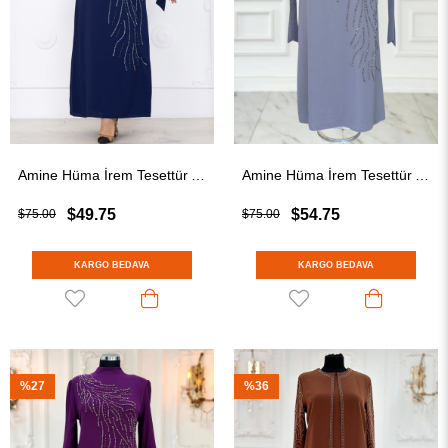
Amine Hüma İrem Tesettür Abiye Lacivert
Amine Hüma İrem Tesettür Abiye Gri
$49.75
$54.75
$75.00
$75.00
KARGO BEDAVA
KARGO BEDAVA
%27
%36