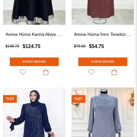
Amine Hüma Karina Abiye Elbise Siyah
Amine Hüma İrem Tesettür Abiye Kahverengi
$124.75
$54.75
$148.75
$75.00
KARGO BEDAVA
KARGO BEDAVA
%34
%27