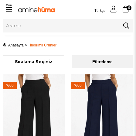
Menu
0
Türkçe
Anasayfa
İndirimli Ürünler
Sıralama
Filtreleme
%60
%60