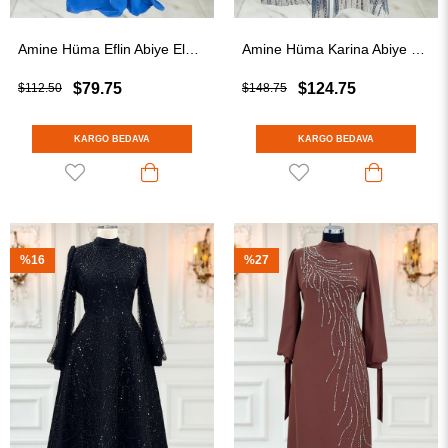
Amine Hüma Eflin Abiye Elbise İndigo
Amine Hüma Karina Abiye Elbise Lacivert
$79.75
$124.75
$112.50
$148.75
KARGO BEDAVA
KARGO BEDAVA
%16
%27