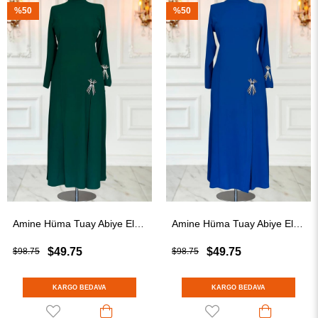
%50
%50
Amine Hüma Tuay Abiye Elbise Zümrüt
Amine Hüma Tuay Abiye Elbise İndigo
$49.75
$49.75
$98.75
$98.75
KARGO BEDAVA
KARGO BEDAVA