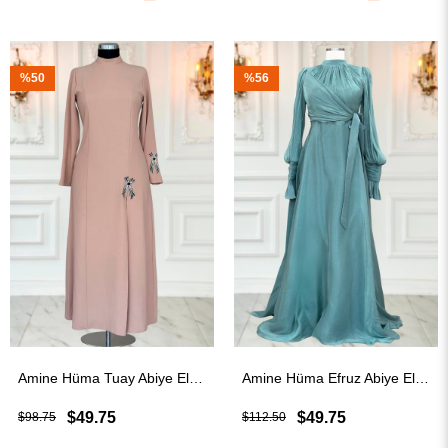
%50
%56
Amine Hüma Tuay Abiye Elbise Vizon
Amine Hüma Efruz Abiye Elbise Petrol
$49.75
$49.75
$98.75
$112.50