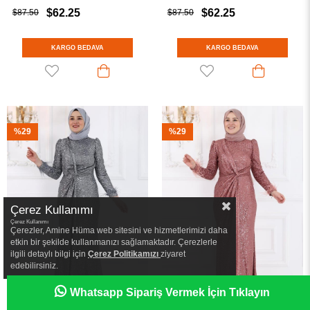
$62.25
$62.25
$87.50
$87.50
KARGO BEDAVA
KARGO BEDAVA
%29
%29
Çerez Kullanımı
Çerez Kullanımı
Çerezler, Amine Hüma web sitesini ve hizmetlerimizi daha
etkin bir şekilde kullanmanızı sağlamaktadır. Çerezlerle
ilgili detaylı bilgi için
Çerez Politikamızı
ziyaret
edebilirsiniz.
Whatsapp Sipariş Vermek İçin Tıklayın