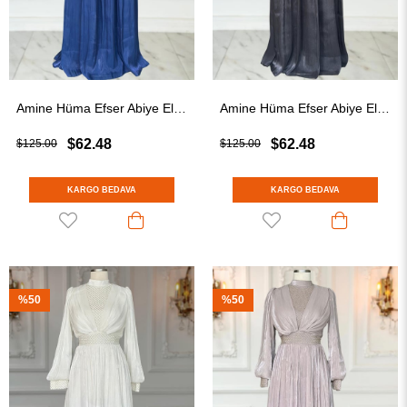
Amine Hüma Efser Abiye Elbise Lacivert
Amine Hüma Efser Abiye Elbise Siyah
$62.48
$62.48
$125.00
$125.00
KARGO BEDAVA
KARGO BEDAVA
%50
%50