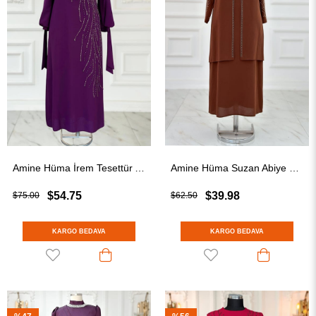
Amine Hüma İrem Tesettür Abiye Mürdüm
Amine Hüma Suzan Abiye Kahverengi
$54.75
$39.98
$75.00
$62.50
KARGO BEDAVA
KARGO BEDAVA