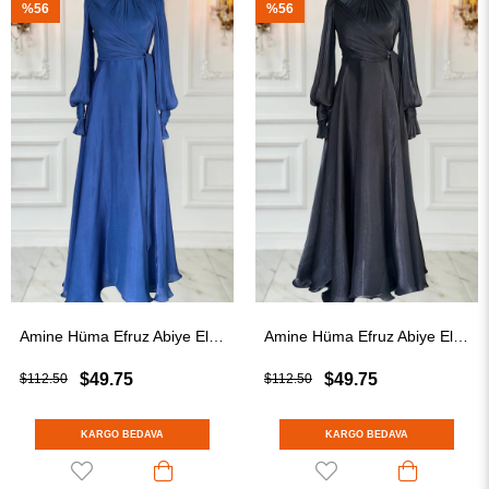
%56
%56
Amine Hüma Efruz Abiye Elbise Lacivert
Amine Hüma Efruz Abiye Elbise Siyah
$49.75
$49.75
$112.50
$112.50
KARGO BEDAVA
KARGO BEDAVA