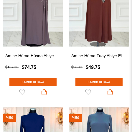
Amine Hüma Hüsna Abiye Elbise Vizon
Amine Hüma Tuay Abiye Elbise Kahverengi
$74.75
$49.75
$137.50
$98.75
KARGO BEDAVA
KARGO BEDAVA
%50
%50