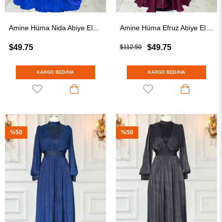
Amine Hüma Nida Abiye Elbise Saks
Amine Hüma Efruz Abiye Elbise Bordo
$49.75
$49.75
$112.50
KARGO BEDAVA
KARGO BEDAVA
%50
%50