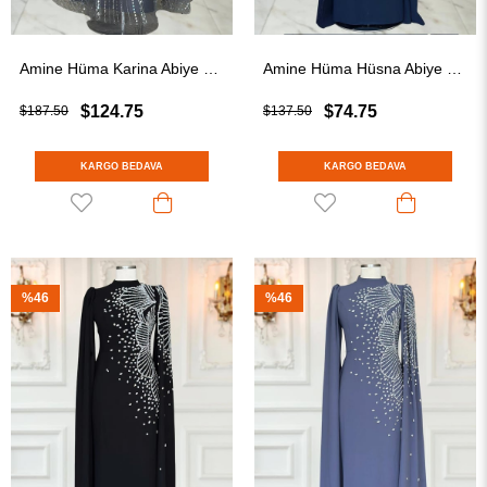
Amine Hüma Karina Abiye Elbise Antrasit
Amine Hüma Hüsna Abiye Elbise Lacivert
$124.75
$74.75
$187.50
$137.50
KARGO BEDAVA
KARGO BEDAVA
%46
%46