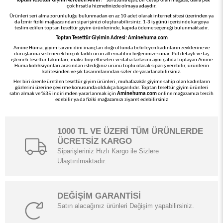
“
Toptan Tesettür Giyim Nereden Alınır
?” sorusuna eşsiz bir cevap olan mağaza, daha pek
çok fırsatla hizmetinizde olmaya adaydır.
Ürünleri seri alma zorunluluğu bulunmadan en az 10 adet olarak internet sitesi üzerinden ya
da İzmir fiziki mağazasından siparişinizi oluşturabilirsiniz. 1-3 iş günü içerisinde kargoya
teslim edilen toptan tesettür giyim ürünlerinde, kapıda ödeme seçeneği bulunmaktadır.
Toptan Tesettür Giyimin Adresi: Aminehuma.com
Amine Hüma, giyim tarzını dini inançları doğrultunda belirleyen kadınların zevklerine ve
duruşlarına seslenecek birçok farklı ürün alternatifini beğeninize sunar. Pul detaylı ve taş
işlemeli tesettür takımları, maksi boy elbiseleri ve daha fazlasını aynı çatıda toplayan Amine
Hüma koleksiyonları arasından istediğiniz ürünü toplu olarak sipariş verebilir, ürünlerin
kalitesinden ve şık tasarımlarından sizler de yararlanabilirsiniz.
Her biri özenle üretilen tesettür giyim ürünleri, muhafazakâr giyime sahip olan kadınların
gözlerini üzerine çevirme konusunda oldukça başarılıdır. Toptan tesettür giyim ürünleri
satın almak ve %35 indirimden yararlanmak için
Aminehuma.com
online mağazamızı tercih
edebilir ya da fiziki mağazamızı ziyaret edebilirsiniz
1000 TL VE ÜZERİ TÜM ÜRÜNLERDE
ÜCRETSİZ KARGO
Siparişleriniz Hızlı Kargo ile Sizlere
Ulaştırılmaktadır.
DEĞİŞİM GARANTİSİ
Satın alacağınız ürünleri Değişim yapabilirsiniz.