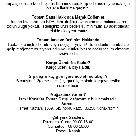
Siparişlerinizin kendi lojistik firmanıza bırakılıp ödemesini yapmak için
bizlerle iletişime geçiniz.
Toptan Satış Hakkında Merak Edilenler
Toptan fiyatlarımıza KDV dahil değildir. Ürünlerin seri halinde alma
zorunluluğu yoktur. İstediğiniz ürün bedenini, minimum 10 adet olacak
şekilde ekleyebilirsiniz.
Toptan İade ve Değişim Hakkında
Toptan siparişlerde iade veya değişim yoktur! Bu nedenle mümkünse
gelip mağazamızı ziyaret edip ve ürünleri bizzat görüp teslim almanız
tavsiye edilir.
Kargo Ücreti Ne Kadar?
Kargo ücreti alıcıya aittir.
Siparişim kaç gün içersinde elime ulaşır?
Siparişler 1-3(genellikle 1) iş günü içerisinde kargoya teslim
edilmektedir.
Mağazanız var mı?
İzmir Konak'ta Toptan Satış Mağazamız bulunmaktadır.
Adresi;
İsmet Kaptan, 1369. Sk. no:40 kat:5, 35250 Konak/İzmir
Çalışma Saatleri:
Pazartesi-Cuma 09:00-18:00
Cumartesi: 09:00-15:00
Pazar: Kapalı