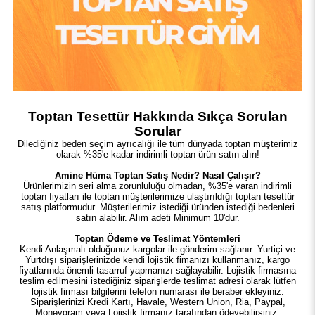
Toptan Tesettür Hakkında Sıkça Sorulan
Sorular
Dilediğiniz beden seçim ayrıcalığı ile tüm dünyada toptan müşterimiz
olarak %35'e kadar indirimli toptan ürün satın alın!
Amine Hüma Toptan Satış Nedir? Nasıl Çalışır?
Ürünlerimizin seri alma zorunluluğu olmadan, %35'e varan indirimli
toptan fiyatları ile toptan müşterilerimize ulaştırıldığı toptan tesettür
satış platformudur. Müşterilerimiz istediği üründen istediği bedenleri
satın alabilir. Alım adeti Minimum 10'dur.
Toptan Ödeme ve Teslimat Yöntemleri
Kendi Anlaşmalı olduğunuz kargolar ile gönderim sağlanır. Yurtiçi ve
Yurtdışı siparişlerinizde kendi lojistik fimanızı kullanmanız, kargo
fiyatlarında önemli tasarruf yapmanızı sağlayabilir. Lojistik firmasına
teslim edilmesini istediğiniz siparişlerde teslimat adresi olarak lütfen
lojistik firması bilgilerini telefon numarası ile beraber ekleyiniz.
Siparişlerinizi Kredi Kartı, Havale, Western Union, Ria, Paypal,
Moneygram veya Lojistik firmanız tarafından ödeyebilirsiniz.