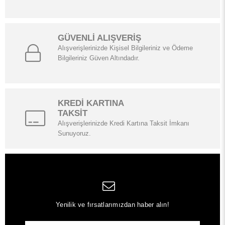
GÜVENLİ ALIŞVERİŞ
Alışverişlerinizde Kişisel Bilgileriniz ve Ödeme
Bilgileriniz Güven Altındadır.
KREDİ KARTINA
TAKSİT
Alışverişlerinizde Kredi Kartına Taksit İmkanı
Sunuyoruz.
Yenilik ve fırsatlarımızdan haber alın!