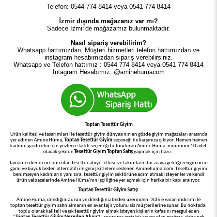
Telefon: 0544 774 8414 veya 0541 774 8414
İzmir dışında mağazanız var mı?
Sadece İzmir'de mağazamız bulunmaktadır.
Nasıl sipariş verebilirim?
Whatsapp hattımızdan, Müşteri hizmetleri telefon hattımızdan ve
instagram hesabımızdan sipariş verebilirsiniz.
Whatsapp ve Telefon hattımız : 0544 774 8414 veya 0541 774 8414
Intagram Hesabımız: @aminehumacom
Toptan Tesettür Giyim
Ürün kalitesi ve tasarımları ile tesettür giyim dünyasının en gözde giyim mağazaları arasında
yer edinen Amine Hüma,
Toptan Tesettür Giyim
seçeneği ile karşınıza çıkıyor. Hemen hemen
kadının gardırobu için yüzlerce farklı seçeneği bulunduran Amine Hüma, minimum 10 adet
olacak şekilde
Tesettür Giyim Toptan Satış
yapmak için hazır.
Tamamen kendi üretimi olan tesettür abiye, elbise ve takımların bir araya geldiği zengin ürün
gamı ve büyük beden alternatifi ile geniş kitlelere seslenen Aminehuma.com, tesettür giyimi
benimseyen kadınların yanı sıra, tesettür giyim sektörüne adım atmak isteyenler ve kendi
ürün yelpazelerinde Amine Hüma’nın işçiliğine yer açmak için harika bir kapı aralıyor.
Toptan Tesettür Giyim Satışı
Amine Hüma, dilediğiniz ürün ve dilediğiniz beden üzerinden, %35’e varan indirim ile
toptan tesettür giyim satın almanın en avantajlı yolunu siz müşterilerine sunar. Bu noktada,
toplu olarak kaliteli ve şık tesettür giyim almak isteyen kişilerin kafasını meşgul eden