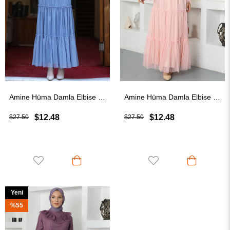
Amine Hüma Damla Elbise İndigo
Amine Hüma Damla Elbise Pudra
$12.48
$12.48
$27.50
$27.50
Yeni
Ürün
%55