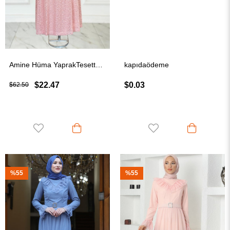
Amine Hüma YaprakTesettür Elbise Somon
kapıdaödeme
$22.47
$0.03
$62.50
%55
%55