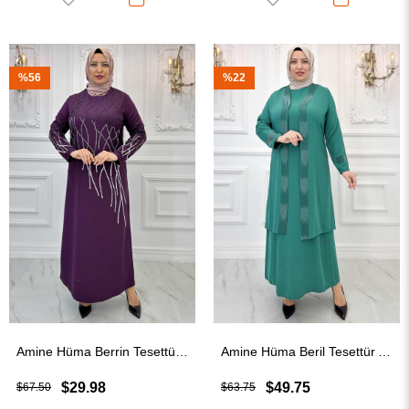
%56
%22
Amine Hüma Berrin Tesettür Abiye Mürdüm
Amine Hüma Beril Tesettür Abiye Zümrüt
$29.98
$49.75
$67.50
$63.75