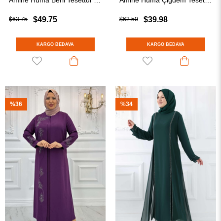
Amine Hüma Beril Tesettür Abiye Mürdüm
Amine Hüma Çiğdem Tesettür Abiye Zümrüt
$49.75
$39.98
$63.75
$62.50
KARGO BEDAVA
KARGO BEDAVA
%36
%34