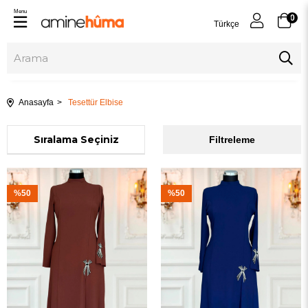
Menu
0
Türkçe
Anasayfa
Tesettür Elbise
Sıralama
Filtreleme
%50
%50