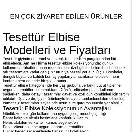
EN ÇOK ZIYARET EDILEN ÜRÜNLER
Tesettür Elbise
Modelleri ve Fiyatları
Tesettür giyimin en temel ve en çok tercih edilen parçalarından biri
elbiselerdir.
Amine Hüma
tesettür elbise koleksiyonunda; günlük
kullanımda rahatlık sunan modellerden, özel günlerde tercih edilebilecek
şık tasarımlara kadar geniş bir ürün yelpazesi yer alır. Ölçülü kesimler,
dengeli boylar ve kaliteli kumaş yapılarıyla hazırlanan elbiseler, hem
konforlu hem de sade bir şıklık sunar.
Tesettür elbise kategorisinde her yaş grubuna ve farklı vücut tiplerine
uygun alternatifler bulunmaktadır. Günlük elbiseler pratik kullanım
sağlarken, daha detaylı tasarımlar davet ve özel gün kombinleri için tercih
edilebilir. Şal ve dış giyim ürünleriyle kolayca kombinlenebilen elbiseler,
zamansız tasarımları sayesinde uzun süre gardırobunuzda yer alabilir.
Tesettür Elbise Koleksiyonunun Avantajları
Günlük ve özel gün kullanımına uygun geniş model çeşitliliği
Rahat kalıp ve ölçülü kesimlerle konforlu kullanım
Nefes alabilen ve kaliteli kumaş seçenekleri
Farklı vücut tiplerine uygun tasarım alternatifleri
Büyük beden seçenekleriyle kapsayıcı koleksiyon