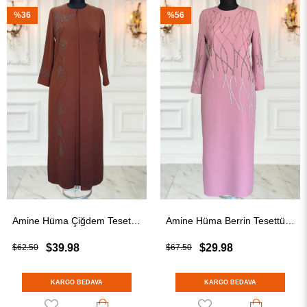
%36
%56
Amine Hüma Çiğdem Tesettür Abiye Kahverengi
Amine Hüma Berrin Tesettür Abiye Gül Kurusu
$39.98
$29.98
$62.50
$67.50
KARGO BEDAVA
KARGO BEDAVA