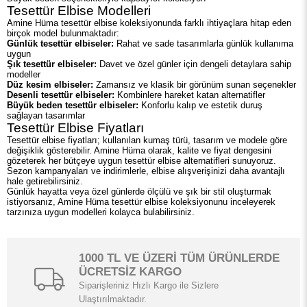
Tesettür Elbise Modelleri
Amine Hüma tesettür elbise koleksiyonunda farklı ihtiyaçlara hitap eden
birçok model bulunmaktadır:
Günlük tesettür elbiseler:
Rahat ve sade tasarımlarla günlük kullanıma
uygun
Şık tesettür elbiseler:
Davet ve özel günler için dengeli detaylara sahip
modeller
Düz kesim elbiseler:
Zamansız ve klasik bir görünüm sunan seçenekler
Desenli tesettür elbiseler:
Kombinlere hareket katan alternatifler
Büyük beden tesettür elbiseler:
Konforlu kalıp ve estetik duruş
sağlayan tasarımlar
Tesettür Elbise Fiyatları
Tesettür elbise fiyatları; kullanılan kumaş türü, tasarım ve modele göre
değişiklik gösterebilir. Amine Hüma olarak, kalite ve fiyat dengesini
gözeterek her bütçeye uygun tesettür elbise alternatifleri sunuyoruz.
Sezon kampanyaları ve indirimlerle, elbise alışverişinizi daha avantajlı
hale getirebilirsiniz.
Günlük hayatta veya özel günlerde ölçülü ve şık bir stil oluşturmak
istiyorsanız, Amine Hüma tesettür elbise koleksiyonunu inceleyerek
tarzınıza uygun modelleri kolayca bulabilirsiniz.
1000 TL VE ÜZERİ TÜM ÜRÜNLERDE
ÜCRETSİZ KARGO
Siparişleriniz Hızlı Kargo ile Sizlere
Ulaştırılmaktadır.