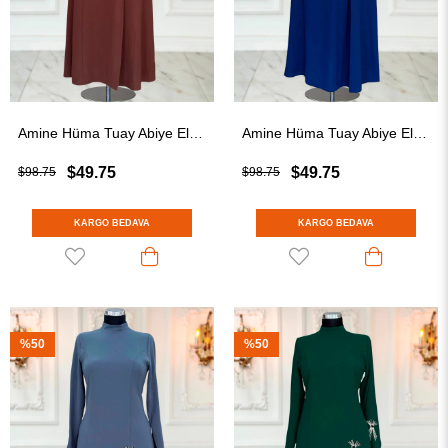
Amine Hüma Tuay Abiye Elbise Kahverengi
Amine Hüma Tuay Abiye Elbise Lacivert
$49.75
$49.75
$98.75
$98.75
KARGO BEDAVA
KARGO BEDAVA
%50
%50