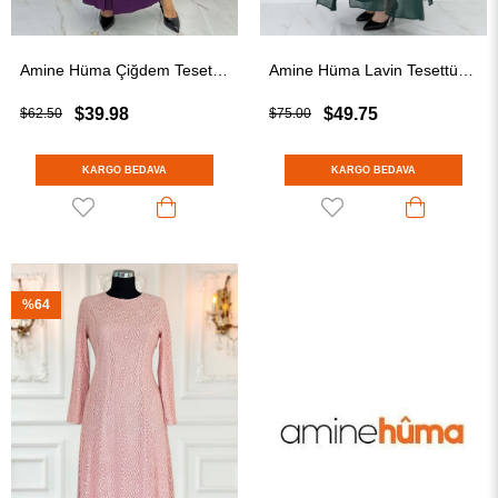
Amine Hüma Çiğdem Tesettür Abiye Mürdüm
Amine Hüma Lavin Tesettür Abiye Zümrüt
$39.98
$49.75
$62.50
$75.00
KARGO BEDAVA
KARGO BEDAVA
%64