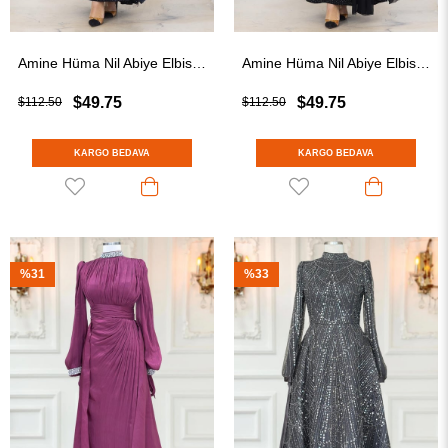
Amine Hüma Nil Abiye Elbise Lacivert
Amine Hüma Nil Abiye Elbise Siyah
$49.75
$49.75
$112.50
$112.50
KARGO BEDAVA
KARGO BEDAVA
%31
%33