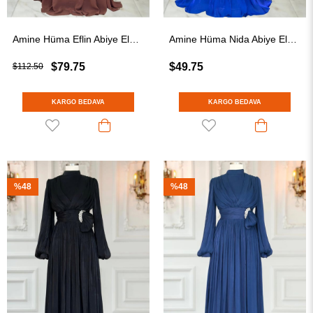
Amine Hüma Eflin Abiye Elbise Kahverengi
Amine Hüma Nida Abiye Elbise Saks
$79.75
$49.75
$112.50
KARGO BEDAVA
KARGO BEDAVA
%48
%48