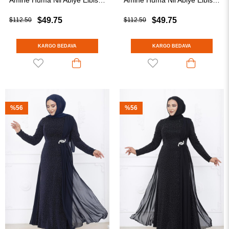
Amine Hüma Nil Abiye Elbise İndigo
Amine Hüma Nil Abiye Elbise Bordo
$49.75
$49.75
$112.50
$112.50
KARGO BEDAVA
KARGO BEDAVA
%56
%56