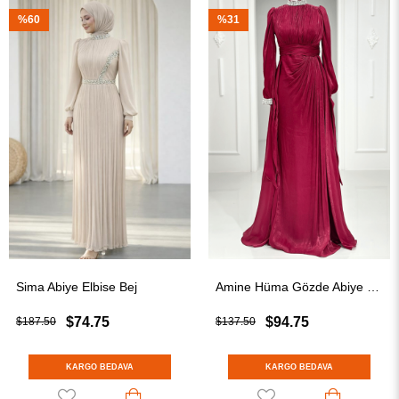
%60
%31
Sima Abiye Elbise Bej
Amine Hüma Gözde Abiye Elbise Bordo
$74.75
$94.75
$187.50
$137.50
KARGO BEDAVA
KARGO BEDAVA