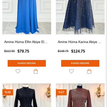
Amine Hüma Eflin Abiye Elbise İndigo
Amine Hüma Karina Abiye Elbise Lacivert
$79.75
$124.75
$112.50
$148.75
KARGO BEDAVA
KARGO BEDAVA
%16
%27