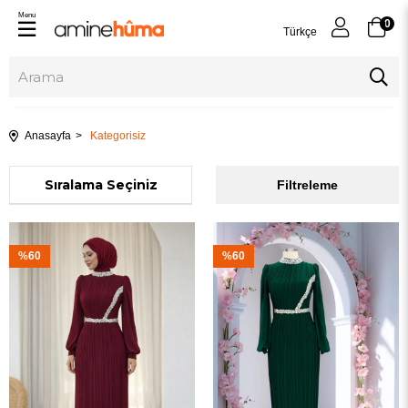
Menu
0
Türkçe
Anasayfa
Kategorisiz
Sıralama
Filtreleme
%60
%60