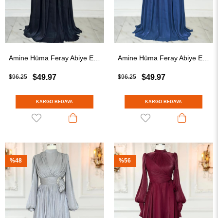
Amine Hüma Feray Abiye Elbise Siyah
Amine Hüma Feray Abiye Elbise Lacivert
$49.97
$49.97
$96.25
$96.25
KARGO BEDAVA
KARGO BEDAVA
%48
%56