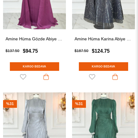
Amine Hüma Gözde Abiye Elbise vişne
Amine Hüma Karina Abiye Elbise Antrasit
$94.75
$124.75
$137.50
$187.50
KARGO BEDAVA
KARGO BEDAVA
%31
%31