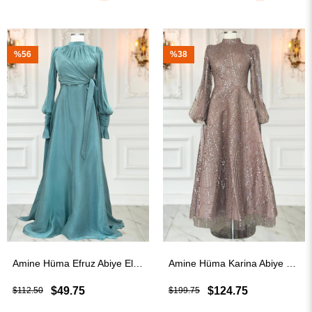
%56
%38
Amine Hüma Efruz Abiye Elbise Petrol
Amine Hüma Karina Abiye Elbise Vizon
$49.75
$124.75
$112.50
$199.75