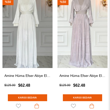
%50
%50
Amine Hüma Efser Abiye Elbise Ekru
Amine Hüma Efser Abiye Elbise Pudra
$62.48
$62.48
$125.00
$125.00
KARGO BEDAVA
KARGO BEDAVA