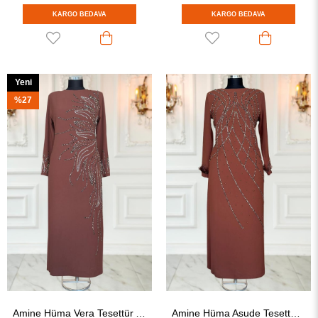
KARGO BEDAVA
KARGO BEDAVA
Yeni
Ürün
%27
Amine Hüma Vera Tesettür Abiye Kahverengi
Amine Hüma Asude Tesettür Abiye Kahverengi