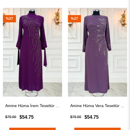
%27
%27
Amine Hüma İrem Tesettür Abiye Mürdüm
Amine Hüma Vera Tesettür Abiye Lavanta
$54.75
$54.75
$75.00
$75.00