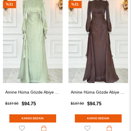
%31
%31
Amine Hüma Gözde Abiye Elbise Mint
Amine Hüma Gözde Abiye Elbise Kahverengi
$94.75
$94.75
$137.50
$137.50
KARGO BEDAVA
KARGO BEDAVA