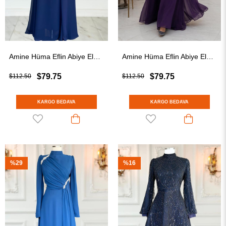
Amine Hüma Eflin Abiye Elbise Lacivert
Amine Hüma Eflin Abiye Elbise Mürdüm
$79.75
$79.75
$112.50
$112.50
KARGO BEDAVA
KARGO BEDAVA
%29
%16