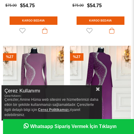
$54.75
$54.75
$75.00
$75.00
KARGO BEDAVA
KARGO BEDAVA
%27
%27
Çerez Kullanımı
Çerez Kullanımı
Çerezler, Amine Hüma web sitesini ve hizmetlerimizi daha
etkin bir şekilde kullanmanızı sağlamaktadır. Çerezlerle
ilgili detaylı bilgi için
Çerez Politikamızı
ziyaret
edebilirsiniz.
Whatsapp Sipariş Vermek İçin Tıklayın