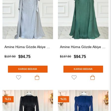
Amine Hüma Gözde Abiye Elbise Gri
Amine Hüma Gözde Abiye Elbise Zümrüt
$94.75
$94.75
$137.50
$137.50
KARGO BEDAVA
KARGO BEDAVA
%31
%31