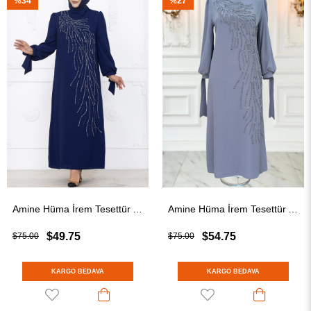
%34
%27
Amine Hüma İrem Tesettür Abiye Lacivert
Amine Hüma İrem Tesettür Abiye Gri
$49.75
$54.75
$75.00
$75.00
KARGO BEDAVA
KARGO BEDAVA