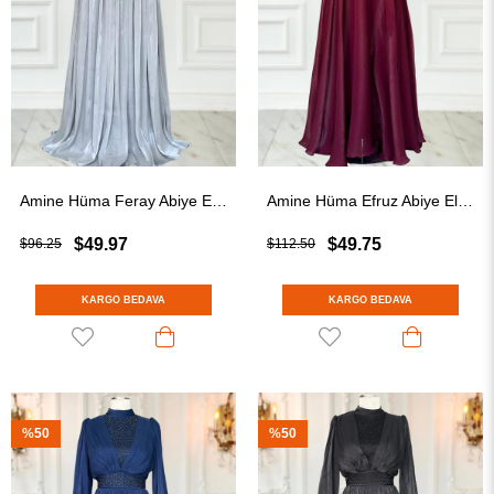
Amine Hüma Feray Abiye Elbise Gri
Amine Hüma Efruz Abiye Elbise Bordo
$49.97
$49.75
$96.25
$112.50
KARGO BEDAVA
KARGO BEDAVA
%50
%50