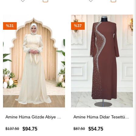
%31
%37
Amine Hüma Gözde Abiye Elbise Krem
Amine Hüma Didar Tesettür Abiye Kahverengi
$94.75
$54.75
$137.50
$87.50