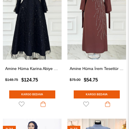
Amine Hüma Karina Abiye Elbise Siyah
Amine Hüma İrem Tesettür Abiye Kahverengi
$124.75
$54.75
$148.75
$75.00
KARGO BEDAVA
KARGO BEDAVA