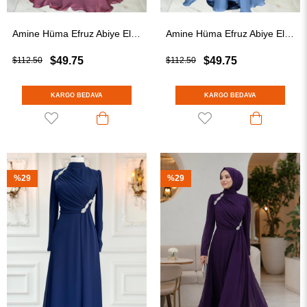
Amine Hüma Efruz Abiye Elbise Gül Kurusu
Amine Hüma Efruz Abiye Elbise İndigo
$49.75
$49.75
$112.50
$112.50
KARGO BEDAVA
KARGO BEDAVA
%29
%29