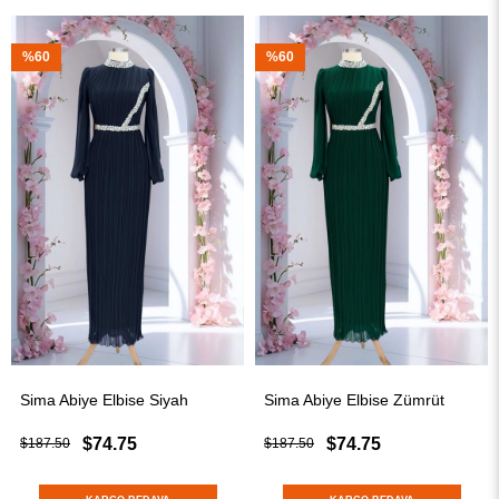
%60
%60
bise Siyah
Sima Abiye Elbise Zümrüt
Sima Abiye Elbis
75
$74.75
$74.7
$187.50
$187.50