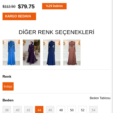
$79.75
$112.50
%
29
İndirim
KARGO BEDAVA
DIĞER RENK SEÇENEKLERI
Renk
İndigo
Beden Tablosu
Beden
38
40
42
44
46
48
50
52
54