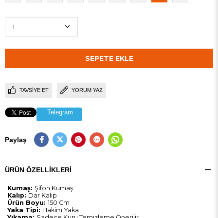
TAVSIYE ET
YORUM YAZ
Telegram
Paylaş
ÜRÜN ÖZELLIKLERI
Kumaş:
Şifon Kumaş
Kalıp:
Dar Kalıp
Ürün Boyu:
150 Cm
Yaka Tipi:
Hakim Yaka
Yıkama:
Sadece Kuru Temizleme Önerilir.