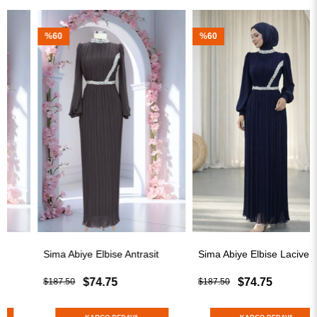
%60
%60
Sima Abiye Elbise Antrasit
Sima Abiye Elbise Lacivert
$74.75
$74.75
$187.50
$187.50