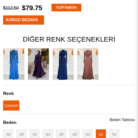
$79.75
$112.50
%
29
İndirim
KARGO BEDAVA
DIĞER RENK SEÇENEKLERI
Renk
Lacivert
Beden Tablosu
Beden
38
40
42
44
46
48
50
52
54