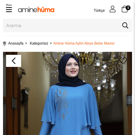
Menu
0
Türkçe
Anasayfa
Kategorisiz
Amine Hüma Aylin Abiye Bebe Mavisi