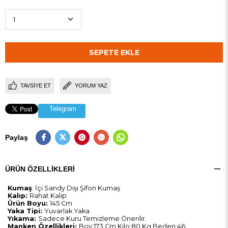
TAVSIYE ET
YORUM YAZ
Telegram
Paylaş
ÜRÜN ÖZELLIKLERI
Kumaş
: İçi Sandy Dışı Şifon Kumaş
Kalıp:
Rahat Kalıp
Ürün Boyu:
145 Cm
Yaka Tipi:
Yuvarlak Yaka
Yıkama:
Sadece Kuru Temizleme Önerilir.
Manken Özellikleri:
Boy:173 Cm Kilo:80 Kg Beden:46