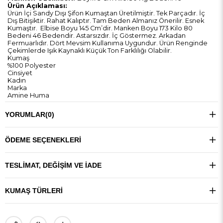
Ürün Açıklaması:
Ürün İçi Sandy Dışı Şifon Kumaştan Üretilmiştir. Tek Parçadır. İç
Dış Bitişiktir. Rahat Kalıptır. Tam Beden Almanız Önerilir. Esnek
Kumaştır. Elbise Boyu 145 Cm’dir. Manken Boyu 173 Kilo 80
Bedeni 46 Bedendir. Astarsızdır. İç Göstermez. Arkadan
Fermuarlıdır. Dört Mevsim Kullanıma Uygundur. Ürün Renginde
Çekimlerde Işık Kaynaklı Küçük Ton Farklılığı Olabilir.
Kumaş
%100 Polyester
Cinsiyet
Kadın
Marka
Amine Huma
YORUMLAR
(0)
ÖDEME SEÇENEKLERI
TESLIMAT, DEĞIŞIM VE İADE
KUMAŞ TÜRLERI