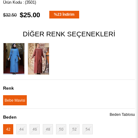
(3501)
$25.00
$32.50
%
23
İndirim
DIĞER RENK SEÇENEKLERI
Renk
Bebe Mavisi
Beden Tablosu
Beden
42
44
46
48
50
52
54