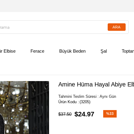
ür Elbise
Ferace
Büyük Beden
Şal
Toptan
Amine Hüma Hayal Abiye Elb
Tahmini Teslim Süresi
:
Aynı Gün
(3205)
$24.97
$37.50
%
33
İndirim