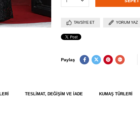
TAVSIYE ET
YORUM YAZ
Paylaş
LERI
TESLIMAT, DEĞIŞIM VE İADE
KUMAŞ TÜRLERI