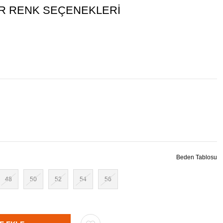
R RENK SEÇENEKLERI
Beden Tablosu
48
50
52
54
56