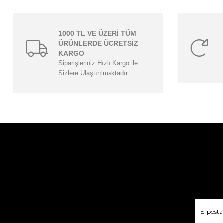
1000 TL VE ÜZERİ TÜM
ÜRÜNLERDE ÜCRETSİZ
KARGO
Siparişleriniz Hızlı Kargo ile
Sizlere Ulaştırılmaktadır.