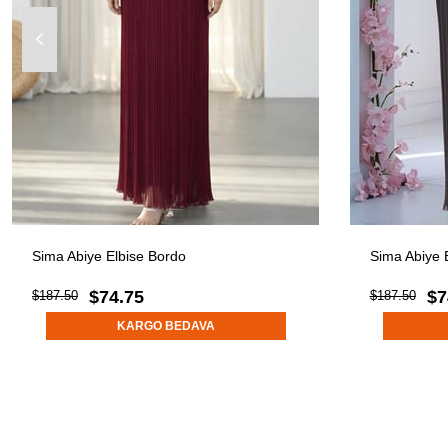
Sima Abiye Elbise Bordo
Sima Abiye E
$74.75
$7
$187.50
$187.50
KARGO BEDAVA