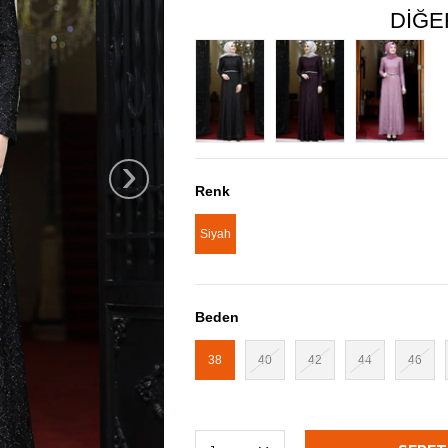
DIĞE
›
Renk
Siyah
Beden
38
40
42
44
46