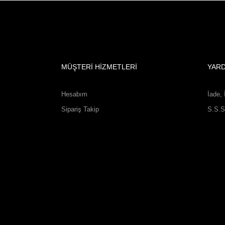
MÜŞTERİ HİZMETLERİ
YAR
Hesabım
İade, 
Sipariş Takip
S.S.S