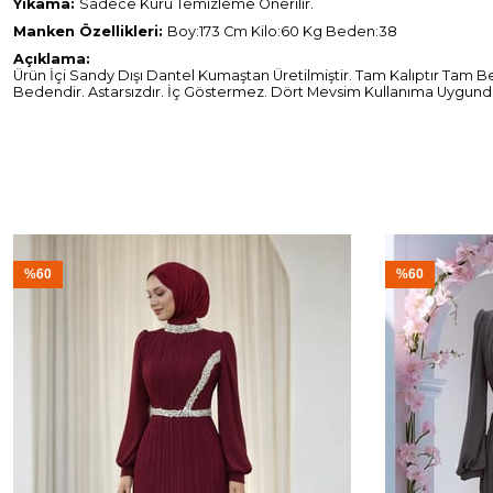
Yıkama:
Sadece Kuru Temizleme Önerilir.
Manken Özellikleri:
Boy:173 Cm Kilo:60 Kg Beden:38
Açıklama:
Ürün İçi Sandy Dışı Dantel Kumaştan Üretilmiştir. Tam Kalıptır Tam 
Bedendir. Astarsızdır. İç Göstermez. Dört Mevsim Kullanıma Uygundur.
%60
%60