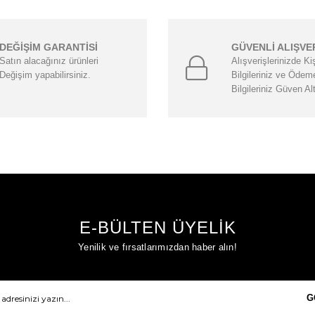
DEĞİŞİM GARANTİSİ
GÜVENLİ ALIŞVE
Satın alacağınız ürünleri
Alışverişlerinizde Ki
Değişim yapabilirsiniz.
Bilgileriniz ve Ödem
Bilgileriniz Güven Al
E-BÜLTEN ÜYELİK
Yenilik ve fırsatlarımızdan haber alın!
G