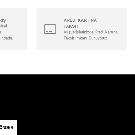
RİŞ
KREDİ KARTINA
şisel
TAKSİT
e
Alışverişlerinizde Kredi Kartına
tındadır.
Taksit İmkanı Sunuyoruz.
ÖNDER