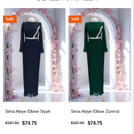
%60
%60
 Elbise Siyah
Sima Abiye Elbise Zümrüt
Sima Abiye E
74.75
$74.75
$74
$187.50
$187.50