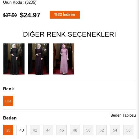
(3205)
$24.97
$37.50
%
33
İndirim
DIĞER RENK SEÇENEKLERI
Renk
Lila
Beden Tablosu
Beden
38
40
42
44
46
48
50
52
54
56