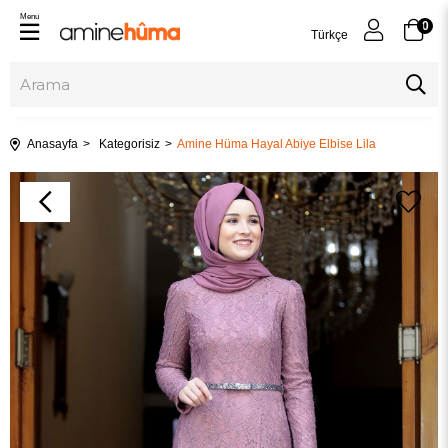
Menu
0
Türkçe
Anasayfa
Kategorisiz
Amine Hüma Hayal Abiye Elbise Lila