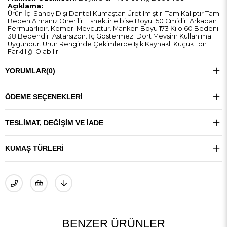
Açıklama:
Ürün İçi Sandy Dışı Dantel Kumaştan Üretilmiştir. Tam Kalıptır Tam
Beden Almanız Önerilir. Esnektir elbise Boyu 150 Cm’dir. Arkadan
Fermuarlıdır. Kemeri Mevcuttur. Manken Boyu 173 Kilo 60 Bedeni
38 Bedendir. Astarsızdır. İç Göstermez. Dört Mevsim Kullanıma
Uygundur. Ürün Renginde Çekimlerde Işık Kaynaklı Küçük Ton
Farklılığı Olabilir.
YORUMLAR
(0)
ÖDEME SEÇENEKLERI
TESLIMAT, DEĞIŞIM VE İADE
KUMAŞ TÜRLERI
BENZER ÜRÜNLER