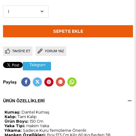
TAVSIYE ET
YORUM YAZ
Telegram
Paylaş
ÜRÜN ÖZELLIKLERI
Kumaş:
Dantel Kumaş
Kalıp:
Tam Kalıp
Ürün Boyu:
150 Cm
Yaka Tipi:
Hakim Yaka
Yıkama:
Sadece Kuru Temizleme Önerilir.
Manken Özellikleri:
Boy:173 Cm Kilo:60 Kg Beden:38