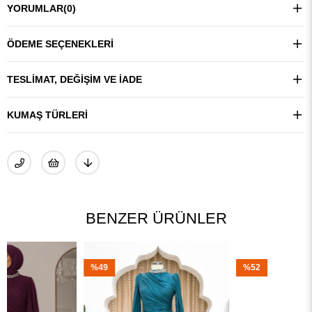
YORUMLAR
(0)
ÖDEME SEÇENEKLERI
TESLIMAT, DEĞIŞIM VE İADE
KUMAŞ TÜRLERI
BENZER ÜRÜNLER
%49
%52