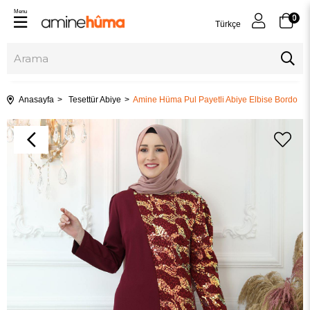
Menu
0
Türkçe
Anasayfa
Tesettür Abiye
Amine Hüma Pul Payetli Abiye Elbise Bordo