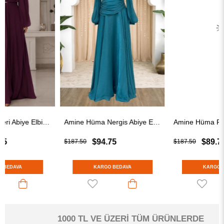
Amine Hüma Nergis Abiye Elbise Turkuaz
Amine Hüma Peri Abiye Elbise Pudra
$94.75
$89.75
$187.50
$187.50
KARGO BEDAVA
KARGO BEDAVA
1000 TL VE ÜZERİ TÜM ÜRÜNLERDE