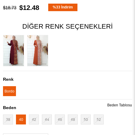
$12.48
$18.73
%
33
İndirim
DIĞER RENK SEÇENEKLERI
Renk
Bordo
Beden Tablosu
Beden
38
40
42
44
46
48
50
52