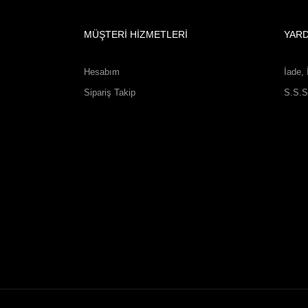
MÜŞTERİ HİZMETLERİ
YAR
Hesabım
İade, 
Sipariş Takip
S.S.S