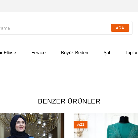
ür Elbise
Ferace
Büyük Beden
Şal
Toptan
BENZER ÜRÜNLER
%21