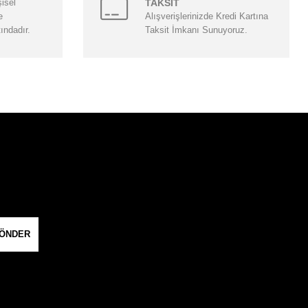
şisel
TAKSİT
e
Alışverişlerinizde Kredi Kartına
tındadır.
Taksit İmkanı Sunuyoruz.
ÖNDER