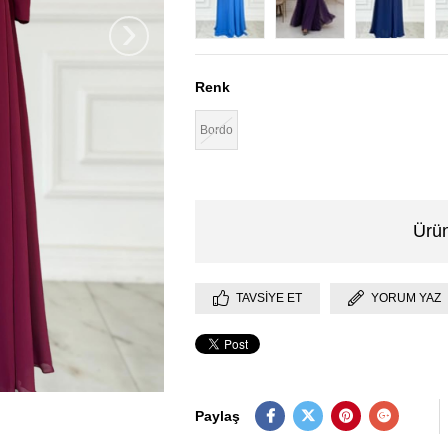
›
Renk
Bordo
Ürün
TAVSIYE ET
YORUM YAZ
Paylaş