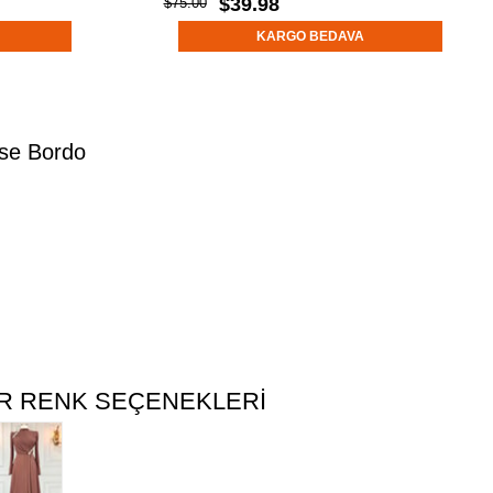
$39.98
$75.00
KARGO BEDAVA
ise Bordo
R RENK SEÇENEKLERI