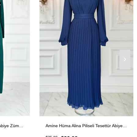
Amine Hüma Ceren Tesettür Abiye Zümrüt
Amine Hüma Alina Piliseli Tesettür Abiye Lacivert