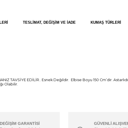
LERI
TESLIMAT, DEĞIŞIM VE İADE
KUMAŞ TÜRLERI
NIZ TAVSİYE EDİLİR.. Esnek Değildir. Elbise Boyu 150 Cm’dir. Astarlıd
 Olabilir.
DEĞİŞİM GARANTİSİ
GÜVENLİ ALIŞVE