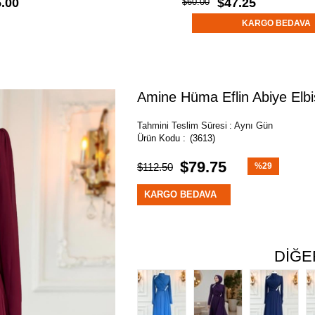
.00
$47.25
$60.00
KARGO BEDAVA
Amine Hüma Eflin Abiye Elb
Tahmini Teslim Süresi
:
Aynı Gün
(3613)
$79.75
$112.50
%
29
İndirim
KARGO BEDAVA
DIĞE