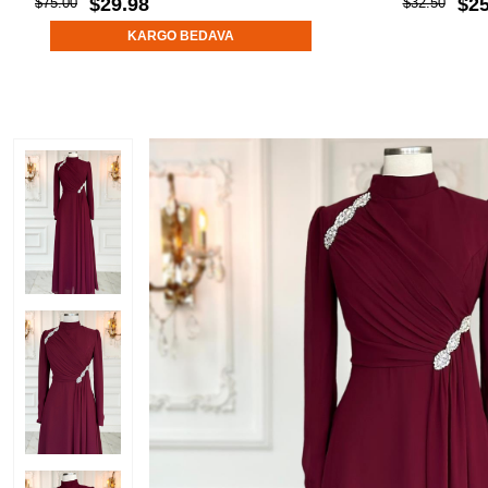
$29.98
$25
$75.00
$32.50
KARGO BEDAVA