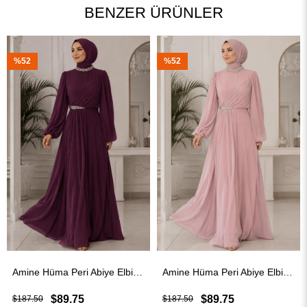
BENZER ÜRÜNLER
%52
%41
Amine Hüma Peri Abiye Elbise Mürdüm
Amine Hüma Peri Abiye Elbise Pudra
$89.75
$109.75
$187.50
$187.50