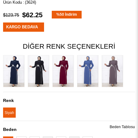
(3624)
$62.25
$123.75
%
50
İndirim
KARGO BEDAVA
DIĞER RENK SEÇENEKLERI
Renk
Siyah
Beden Tablosu
Beden