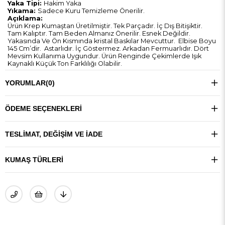
Yaka Tipi:
Hakim Yaka
Yıkama:
Sadece Kuru Temizleme Önerilir.
Açıklama:
Ürün Krep Kumaştan Üretilmiştir. Tek Parçadır. İç Dış Bitişiktir.
Tam Kalıptır. Tam Beden Almanız Önerilir. Esnek Değildir.
Yakasında Ve Ön Kısmında kristal Baskılar Mevcuttur. Elbise Boyu
145 Cm’dir. Astarlıdır. İç Göstermez. Arkadan Fermuarlıdır. Dört
Mevsim Kullanıma Uygundur. Ürün Renginde Çekimlerde Işık
Kaynaklı Küçük Ton Farklılığı Olabilir.
YORUMLAR
(0)
ÖDEME SEÇENEKLERI
TESLIMAT, DEĞIŞIM VE İADE
KUMAŞ TÜRLERI