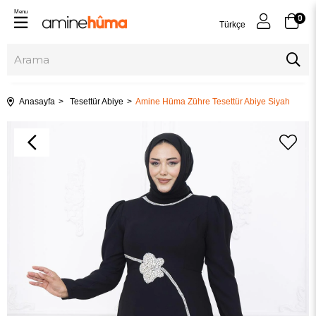
Menu
0
Türkçe
Anasayfa
Tesettür Abiye
Amine Hüma Zühre Tesettür Abiye Siyah