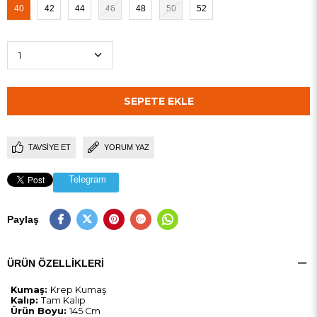
40
42
44
46
48
50
52
TAVSIYE ET
YORUM YAZ
Telegram
Paylaş
ÜRÜN ÖZELLIKLERI
Kumaş:
Krep Kumaş
Kalıp:
Tam Kalıp
Ürün Boyu:
145 Cm