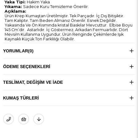
Yaka Tipi:
Hakim Yaka
Yıkama:
Sadece Kuru Temizleme Önerilir.
Açıklama:
Ürün Krep Kumaştan Üretilmiştir. Tek Parçadır. İç Dış Bitişiktir.
Tam Kalıptır. Tam Beden Almanız Önerilir. Esnek Değildir.
Yakasında Ve Ön Kısmında kristal Baskılar Mevcuttur. Elbise Boyu
145 Cm’dir. Astarlıdır. İç Göstermez. Arkadan Fermuarlıdır. Dört
Mevsim Kullanıma Uygundur. Ürün Renginde Çekimlerde Işık
Kaynaklı Küçük Ton Farklılığı Olabilir.
YORUMLAR
(0)
ÖDEME SEÇENEKLERI
TESLIMAT, DEĞIŞIM VE İADE
KUMAŞ TÜRLERI