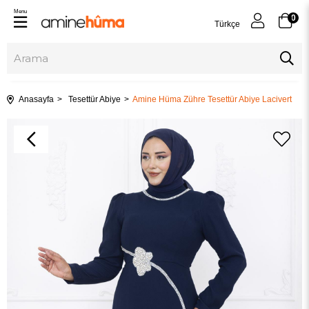
Menu
0
Türkçe
Anasayfa
Tesettür Abiye
Amine Hüma Zühre Tesettür Abiye Lacivert