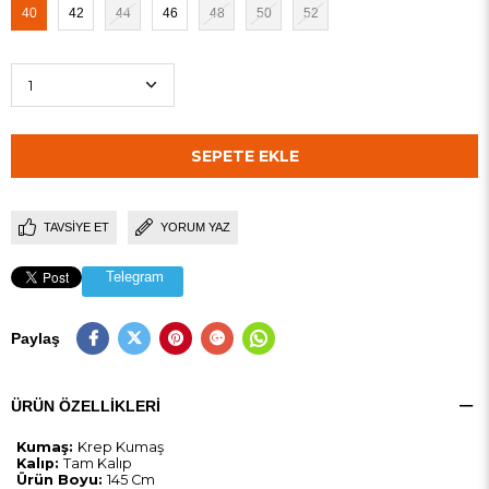
40
42
44
46
48
50
52
TAVSIYE ET
YORUM YAZ
Telegram
Paylaş
ÜRÜN ÖZELLIKLERI
Kumaş:
Krep Kumaş
Kalıp:
Tam Kalıp
Ürün Boyu:
145 Cm