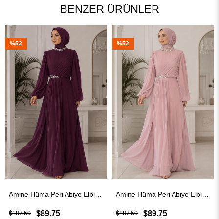
BENZER ÜRÜNLER
%52
%41
Amine Hüma Peri Abiye Elbise Mürdüm
Amine Hüma Peri Abiye Elbise Pudra
$89.75
$109.75
$187.50
$187.50