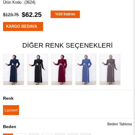
(3624)
$62.25
$123.75
%
50
İndirim
KARGO BEDAVA
DIĞER RENK SEÇENEKLERI
Renk
Lacivert
Beden Tablosu
Beden