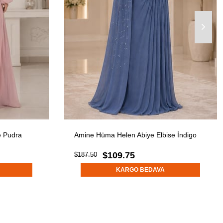
e Pudra
Amine Hüma Helen Abiye Elbise İndigo
$109.75
$187.50
KARGO BEDAVA