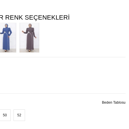
R RENK SEÇENEKLERI
Beden Tablosu
50
52