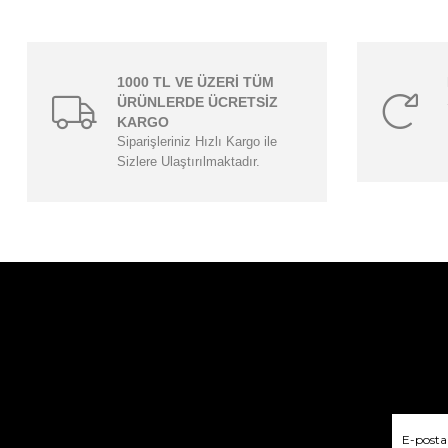
1000 TL VE ÜZERİ TÜM
ÜRÜNLERDE ÜCRETSİZ
KARGO
Siparişleriniz Hızlı Kargo ile
Sizlere Ulaştırılmaktadır.