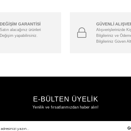
DEĞİŞİM GARANTİSİ
GÜVENLİ ALIŞVE
Satın alacağınız ürünleri
Alışverişlerinizde Ki
Değişim yapabilirsiniz.
Bilgileriniz ve Ödem
Bilgileriniz Güven Al
E-BÜLTEN ÜYELİK
Yenilik ve fırsatlarımızdan haber alın!
G