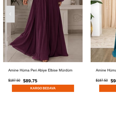
Amine Hüma Peri Abiye Elbise Mürdüm
Amine Hüma 
$89.75
$9
$187.50
$187.50
KARGO BEDAVA