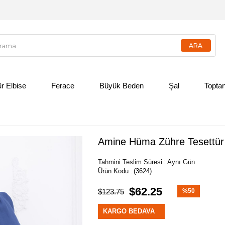
ür Elbise
Ferace
Büyük Beden
Şal
Toptan
Amine Hüma Zühre Tesettür 
Tahmini Teslim Süresi
:
Aynı Gün
(3624)
$62.25
$123.75
%
50
İndirim
KARGO BEDAVA