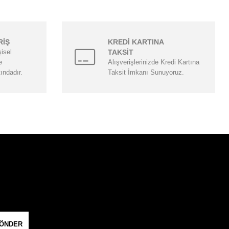
RİŞ
KREDİ KARTINA
şisel
TAKSİT
e
Alışverişlerinizde Kredi Kartına
tındadır.
Taksit İmkanı Sunuyoruz.
ÖNDER