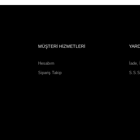
MÜŞTERİ HİZMETLERİ
YAR
Hesabım
İade, 
Sipariş Takip
S.S.S