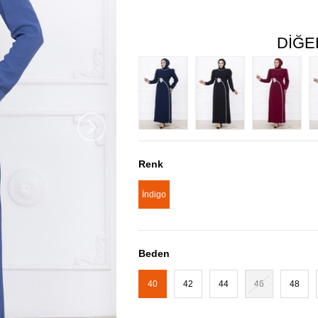
DIĞE
›
Renk
İndigo
Beden
40
42
44
46
48