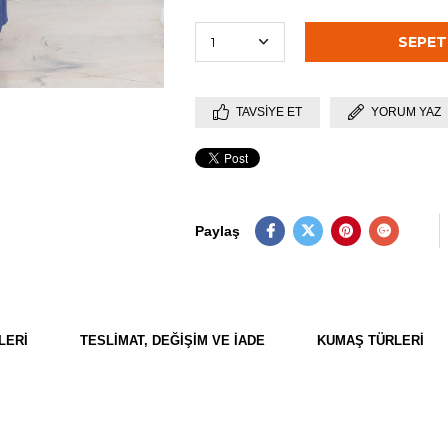
TAVSIYE ET
YORUM YAZ
Paylaş
LERI
TESLIMAT, DEĞIŞIM VE İADE
KUMAŞ TÜRLERI