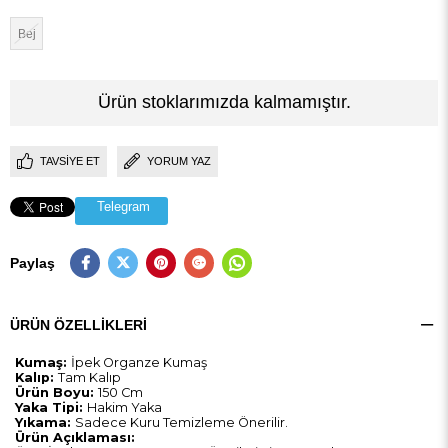
Bej
Ürün stoklarımızda kalmamıştır.
TAVSIYE ET
YORUM YAZ
Telegram
Paylaş
ÜRÜN ÖZELLIKLERI
Kumaş:
İpek Organze Kumaş
Kalıp:
Tam Kalıp
Ürün Boyu:
150 Cm
Yaka Tipi:
Hakim Yaka
Yıkama:
Sadece Kuru Temizleme Önerilir.
Ürün Açıklaması: