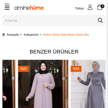
Menu
0
Türkçe
Anasayfa
Kategorisiz
Amine Hüma Nida Abiye Elbise Bej
BENZER ÜRÜNLER
%23
%53