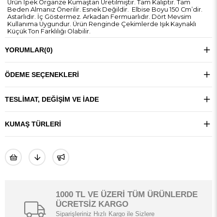
Ürün İpek Organze Kumaştan Üretilmiştir. Tam Kalıptır. Tam
Beden Almanız Önerilir. Esnek Değildir. Elbise Boyu 150 Cm’dir.
Astarlıdır. İç Göstermez. Arkadan Fermuarlıdır. Dört Mevsim
Kullanıma Uygundur. Ürün Renginde Çekimlerde Işık Kaynaklı
Küçük Ton Farklılığı Olabilir.
YORUMLAR
(0)
ÖDEME SEÇENEKLERI
TESLIMAT, DEĞIŞIM VE İADE
KUMAŞ TÜRLERI
1000 TL VE ÜZERİ TÜM ÜRÜNLERDE
ÜCRETSİZ KARGO
Siparişleriniz Hızlı Kargo ile Sizlere