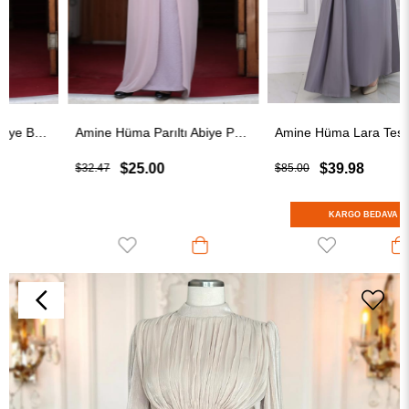
Amine Hüma Parıltı Abiye Pudra
Amine Hüma Lara Tesettür Abiye Gri
$25.00
$39.98
$32.47
$85.00
KARGO BEDAVA