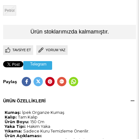
Petrol
Ürün stoklarımızda kalmamıştır.
TAVSIYE ET
YORUM YAZ
Telegram
Paylaş
ÜRÜN ÖZELLIKLERI
Kumaş:
İpek Organze Kumaş
Kalıp:
Tam Kalıp
Ürün Boyu:
150 Cm
Yaka Tipi:
Hakim Yaka
Yıkama:
Sadece Kuru Temizleme Önerilir.
Ürün Açıklaması: