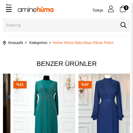
Menu
0
Türkçe
Anasayfa
Kategorisiz
Amine Hüma Nida Abiye Elbise Petrol
BENZER ÜRÜNLER
%21
%47