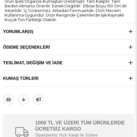
Ürün İpek Organze Kumaştan Üretilmiştir. Tam Kalıptır. Tam
Beden Almanız Önerilir. Esnek Değildir. Elbise Boyu 150 Cm’dir.
Astarlıdır. İç Göstermez. Arkadan Fermuarlıdır. Dört Mevsim
Kullanıma Uygundur. Ürün Renginde Çekimlerde Işık Kaynaklı
Küçük Ton Farklılığı Olabilir.
YORUMLAR
(0)
ÖDEME SEÇENEKLERI
TESLIMAT, DEĞIŞIM VE İADE
KUMAŞ TÜRLERI
1000 TL VE ÜZERİ TÜM ÜRÜNLERDE
ÜCRETSİZ KARGO
Siparişleriniz Hızlı Kargo ile Sizlere