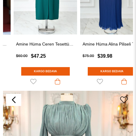
Amine Hüma Ceren Tesettür Abiye Zümrüt
Amine Hüma Alina Piliseli Tesettür Abiye Lacivert
$47.25
$39.98
$60.00
$75.00
KARGO BEDAVA
KARGO BEDAVA