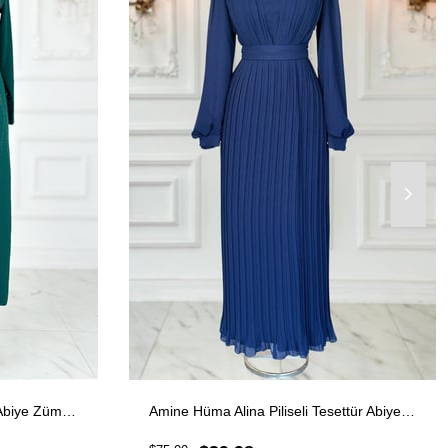
Amine Hüma Ceren Tesettür Abiye Zümrüt
Amine Hüma Alina Piliseli Tesettür Abiye Lacivert