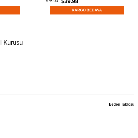
$39.98
$75.00
KARGO BEDAVA
l Kurusu
Beden Tablosu