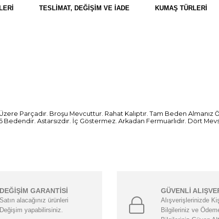
LERI
TESLIMAT, DEĞIŞIM VE İADE
KUMAŞ TÜRLERI
k Üzere Parçadır. Broşu Mevcuttur. Rahat Kalıptır. Tam Beden Almanız Ön
6 Bedendir. Astarsızdır. İç Göstermez. Arkadan Fermuarlıdır. Dört Me
DEĞİŞİM GARANTİSİ
GÜVENLİ ALIŞVE
Satın alacağınız ürünleri
Alışverişlerinizde Ki
Değişim yapabilirsiniz.
Bilgileriniz ve Ödem