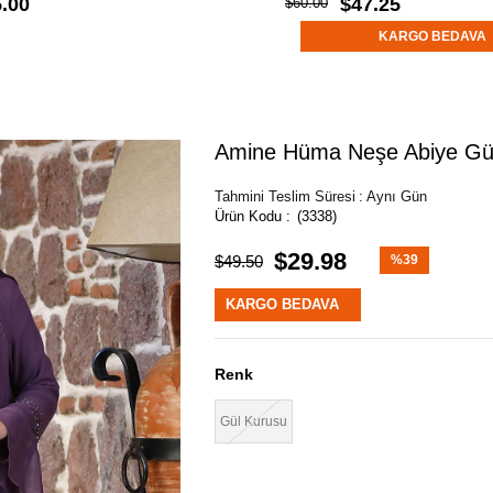
.00
$47.25
$60.00
KARGO BEDAVA
Amine Hüma Neşe Abiye Gü
Tahmini Teslim Süresi
:
Aynı Gün
(3338)
$29.98
$49.50
%
39
İndirim
KARGO BEDAVA
Renk
Gül Kurusu