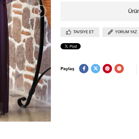
›
Ürün
TAVSIYE ET
YORUM YAZ
Paylaş