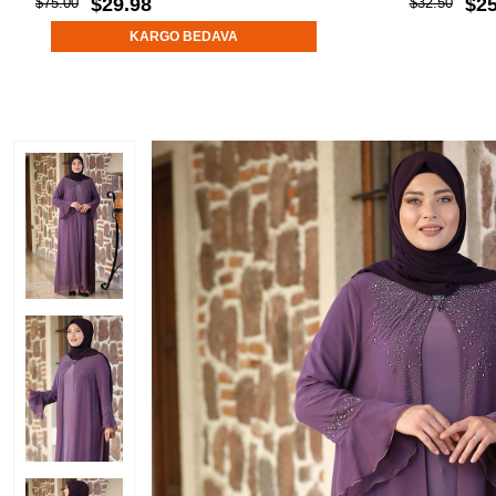
$29.98
$25
$75.00
$32.50
KARGO BEDAVA