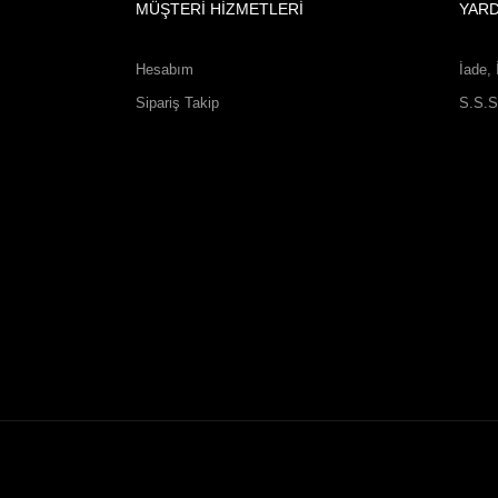
MÜŞTERİ HİZMETLERİ
YAR
Hesabım
İade, 
Sipariş Takip
S.S.S