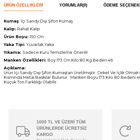
ÜRÜN ÖZELLIKLERI
YORUMLAR
(0)
ÖDEME SEÇENEK
Kumaş
: İçi Sandy Dışı Şifon Kumaş
Kalıp:
Rahat Kalıp
Ürün Boyu:
150 Cm
Yaka Tipi:
Yuvarlak Yaka
Yıkama:
Sadece Kuru Temizleme Önerilir.
Manken Özellikleri:
Boy:173 Cm Kilo:80 Kg Beden:46
Açıklama:
Ürün İçi Sandy Dışı Şifon Kumaştan Üretilmiştir. Ceket Ve İçlik Olma
Kısmında Metal Baskılar Bulunur. Manken Boyu 173 Kilo 80 Bedeni 4
Küçük Ton Farklılığı Olabilir.
1000 TL VE ÜZERİ TÜM
ÜRÜNLERDE ÜCRETSİZ
KARGO