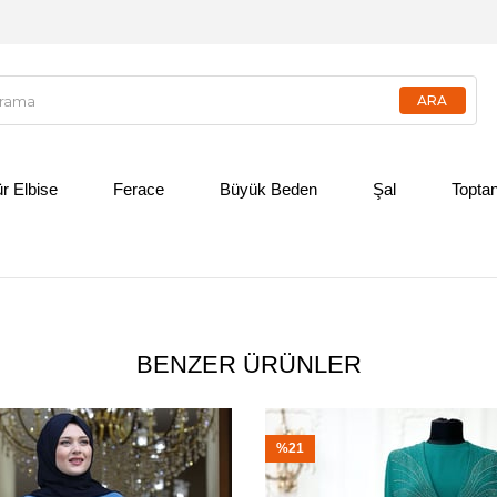
ür Elbise
Ferace
Büyük Beden
Şal
Toptan
BENZER ÜRÜNLER
%21