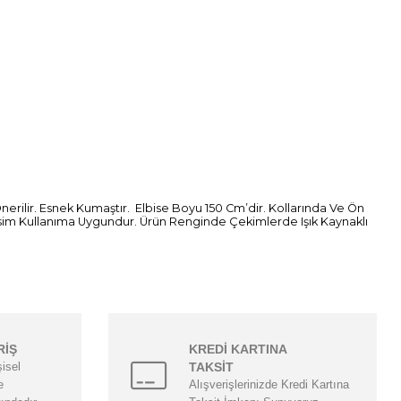
erilir. Esnek Kumaştır. Elbise Boyu 150 Cm’dir. Kollarında Ve Ön
vsim Kullanıma Uygundur. Ürün Renginde Çekimlerde Işık Kaynaklı
RİŞ
KREDİ KARTINA
şisel
TAKSİT
e
Alışverişlerinizde Kredi Kartına