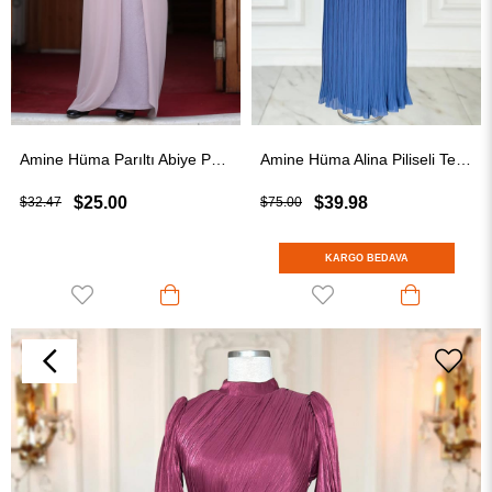
Amine Hüma Parıltı Abiye Pudra
Amine Hüma Alina Piliseli Tesettür Abiye İndigo
$25.00
$39.98
$32.47
$75.00
KARGO BEDAVA