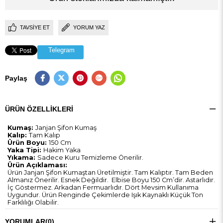
TAVSIYE ET
YORUM YAZ
Telegram
Paylaş
ÜRÜN ÖZELLIKLERI
Kumaş:
Janjan Şifon Kumaş
Kalıp:
Tam Kalıp
Ürün Boyu:
150 Cm
Yaka Tipi:
Hakim Yaka
Yıkama:
Sadece Kuru Temizleme Önerilir.
Ürün Açıklaması:
Ürün Janjan Şifon Kumaştan Üretilmiştir. Tam Kalıptır. Tam Beden
Almanız Önerilir. Esnek Değildir. Elbise Boyu 150 Cm’dir. Astarlıdır.
İç Göstermez. Arkadan Fermuarlıdır. Dört Mevsim Kullanıma
Uygundur. Ürün Renginde Çekimlerde Işık Kaynaklı Küçük Ton
Farklılığı Olabilir.
YORUMLAR
(0)