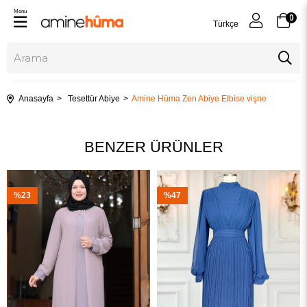
Menu
0
Türkçe
Anasayfa
Tesettür Abiye
Amine Hüma Zen Abiye Elbise vişne
BENZER ÜRÜNLER
%23
%47