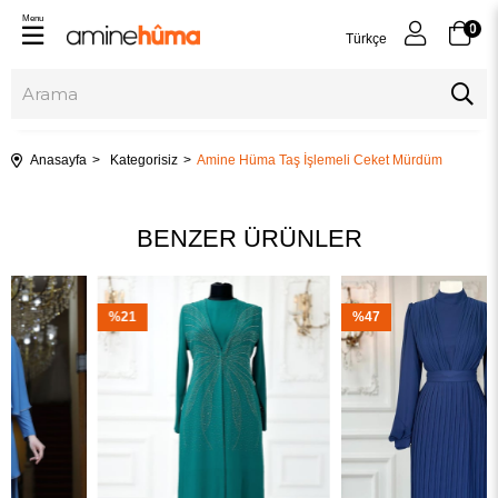
Menu
0
Türkçe
Anasayfa
Kategorisiz
Amine Hüma Taş İşlemeli Ceket Mürdüm
BENZER ÜRÜNLER
%21
%47