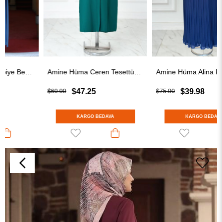
Amine Hüma Ceren Tesettür Abiye Zümrüt
Amine Hüma Alina Piliseli Tesettür Abiye Lacivert
$47.25
$39.98
$60.00
$75.00
KARGO BEDAVA
KARGO BEDAVA