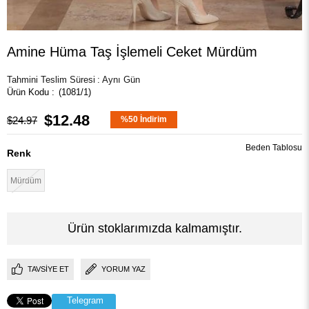
Amine Hüma Taş İşlemeli Ceket Mürdüm
Tahmini Teslim Süresi
:
Aynı Gün
(1081/1)
$12.48
$24.97
%
50
İndirim
Beden Tablosu
Renk
Mürdüm
Ürün stoklarımızda kalmamıştır.
TAVSIYE ET
YORUM YAZ
Telegram