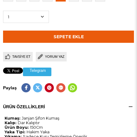
TAVSIYE ET
YORUM YAZ
Telegram
Paylaş
ÜRÜN ÖZELLIKLERI
Kumaş:
Janjan Şifon Kumaş
Kalıp:
Dar Kalıptır
Ürün Boyu:
150Cm
Yaka Tipi:
Hakim Yaka
Yıkama:
Sadece Kuru Temizleme Önerilir.