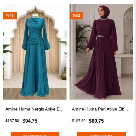
%52
%52
Amine Hüma Nergis Abiye Elbise Turkuaz
Amine Hüma Peri Abiye Elbise Mürdüm
94.75
$89.75
$89
$187.50
$187.50