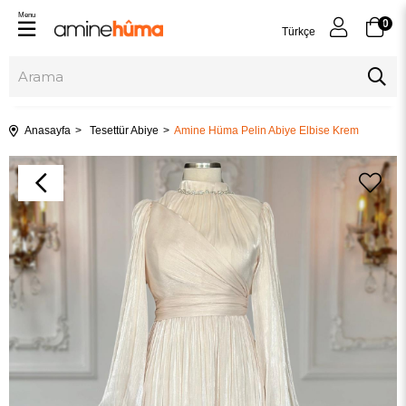
Menu
0
Türkçe
Anasayfa
Tesettür Abiye
Amine Hüma Pelin Abiye Elbise Krem