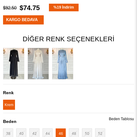
$74.75
$92.50
%
19
İndirim
KARGO BEDAVA
DIĞER RENK SEÇENEKLERI
Renk
Krem
Beden Tablosu
Beden
38
40
42
44
46
48
50
52