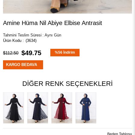
Amine Hüma Nil Abiye Elbise Antrasit
Tahmini Teslim Süresi
:
Aynı Gün
(3634)
$49.75
$112.50
%
56
İndirim
KARGO BEDAVA
DIĞER RENK SEÇENEKLERI
Beden Tablosu