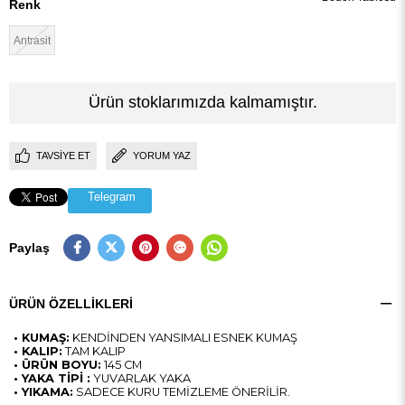
Renk
Antrasit
Ürün stoklarımızda kalmamıştır.
TAVSIYE ET
YORUM YAZ
Telegram
Paylaş
ÜRÜN ÖZELLIKLERI
• KUMAŞ:
KENDİNDEN YANSIMALI ESNEK KUMAŞ
• KALIP:
TAM KALIP
• ÜRÜN BOYU:
145 CM
• YAKA TİPİ :
YUVARLAK YAKA
• YIKAMA:
SADECE KURU TEMİZLEME ÖNERİLİR.