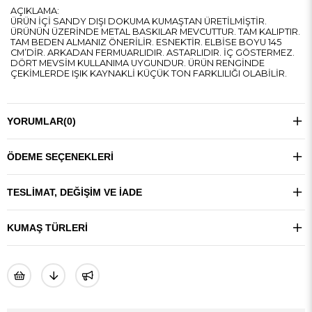
AÇIKLAMA:
ÜRÜN İÇİ SANDY DIŞI DOKUMA KUMAŞTAN ÜRETİLMİŞTİR.
ÜRÜNÜN ÜZERİNDE METAL BASKILAR MEVCUTTUR. TAM KALIPTIR.
TAM BEDEN ALMANIZ ÖNERİLİR. ESNEKTİR. ELBİSE BOYU 145
CM’DİR. ARKADAN FERMUARLIDIR. ASTARLIDIR. İÇ GÖSTERMEZ.
DÖRT MEVSİM KULLANIMA UYGUNDUR. ÜRÜN RENGİNDE
ÇEKİMLERDE IŞIK KAYNAKLİ KÜÇÜK TON FARKLILIĞI OLABİLİR.
YORUMLAR
(0)
ÖDEME SEÇENEKLERI
TESLIMAT, DEĞIŞIM VE İADE
KUMAŞ TÜRLERI