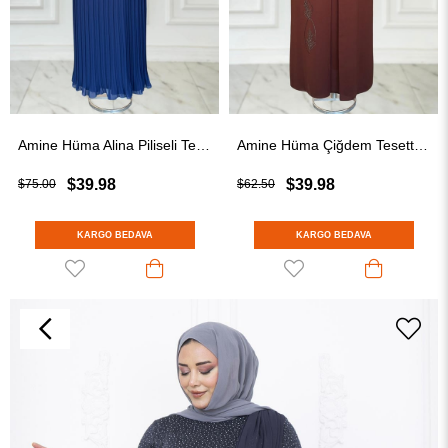
Amine Hüma Alina Piliseli Tesettür Abiye Lacivert
Amine Hüma Çiğdem Tesettür Abiye Kahverengi
$39.98
$39.98
$75.00
$62.50
KARGO BEDAVA
KARGO BEDAVA