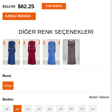
$62.25
$112.50
%
45
İndirim
KARGO BEDAVA
DIĞER RENK SEÇENEKLERI
Renk
İndigo
Beden Tablosu
Beden
38
40
42
44
46
48
50
52
54