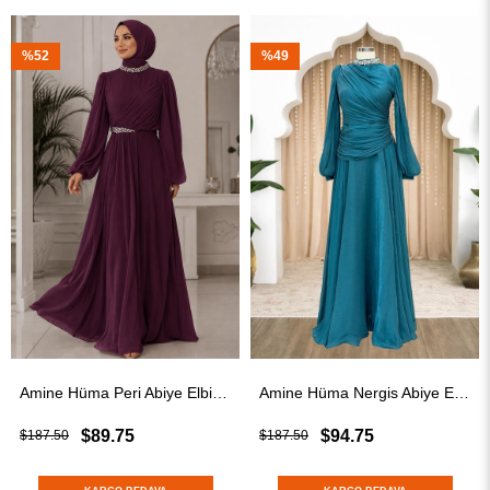
%49
%52
Amine Hüma Peri Abiye Elbise Mürdüm
Amine Hüma Nergis Abiye Elbise Turkuaz
$94.75
$89.75
$187.50
$187.50