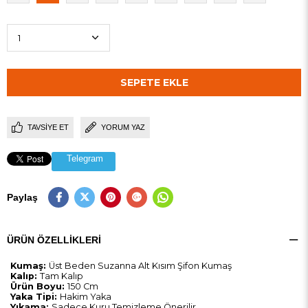
TAVSIYE ET
YORUM YAZ
Telegram
Paylaş
ÜRÜN ÖZELLIKLERI
Kumaş:
Üst Beden Suzanna Alt Kısım Şifon Kumaş
Kalıp:
Tam Kalıp
Ürün Boyu:
150 Cm
Yaka Tipi:
Hakim Yaka
Yıkama:
Sadece Kuru Temizleme Önerilir.