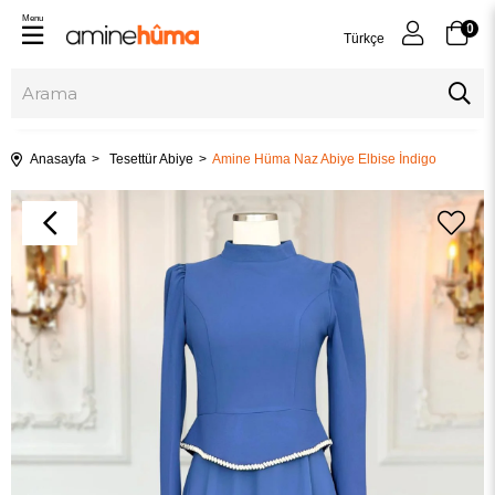
Menu
0
Türkçe
Anasayfa
Tesettür Abiye
Amine Hüma Naz Abiye Elbise İndigo