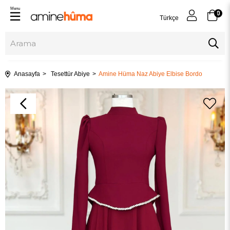
Menu
0
Türkçe
Anasayfa
Tesettür Abiye
Amine Hüma Naz Abiye Elbise Bordo