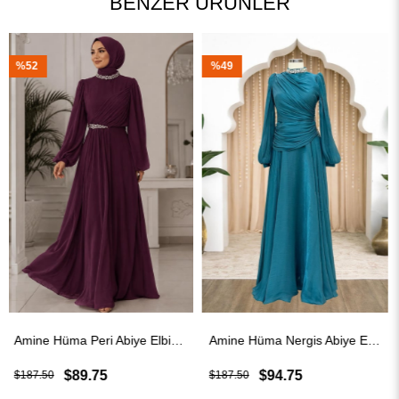
BENZER ÜRÜNLER
%49
%52
 Elbise Mürdüm
Amine Hüma Nergis Abiye Elbise Turkuaz
Amine Hüma Peri Abiye Elbise Pudra
$94.75
$89.75
$187.50
$187.50