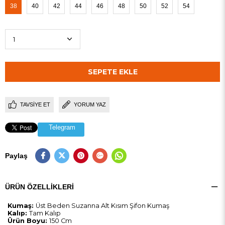
38
40
42
44
46
48
50
52
54
TAVSIYE ET
YORUM YAZ
Telegram
Paylaş
ÜRÜN ÖZELLIKLERI
Kumaş:
Üst Beden Suzanna Alt Kısım Şifon Kumaş
Kalıp:
Tam Kalıp
Ürün Boyu:
150 Cm