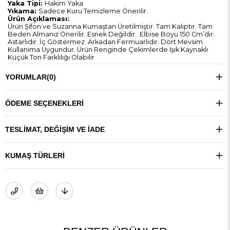
Yaka Tipi:
Hakim Yaka
Yıkama:
Sadece Kuru Temizleme Önerilir.
Ürün Açıklaması:
Ürün Şifon ve Suzanna Kumaştan Üretilmiştir. Tam Kalıptır. Tam
Beden Almanız Önerilir. Esnek Değildir. Elbise Boyu 150 Cm’dir.
Astarlıdır. İç Göstermez. Arkadan Fermuarlıdır. Dört Mevsim
Kullanıma Uygundur. Ürün Renginde Çekimlerde Işık Kaynaklı
Küçük Ton Farklılığı Olabilir
YORUMLAR
(0)
ÖDEME SEÇENEKLERI
TESLIMAT, DEĞIŞIM VE İADE
KUMAŞ TÜRLERI