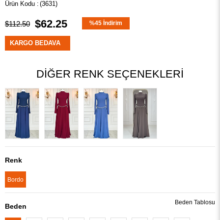
(3631)
$62.25
$112.50
%
45
İndirim
KARGO BEDAVA
DIĞER RENK SEÇENEKLERI
Renk
Bordo
Beden Tablosu
Beden