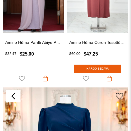
Amine Hüma Parıltı Abiye Pudra
Amine Hüma Ceren Tesettür Abiye Gül Kurusu
$25.00
$47.25
$32.47
$60.00
KARGO BEDAVA