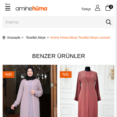
Menu
0
Türkçe
Anasayfa
Tesettür Abiye
Amine Hüma Miray Tesettür Abiye Lacivert
BENZER ÜRÜNLER
%23
%21