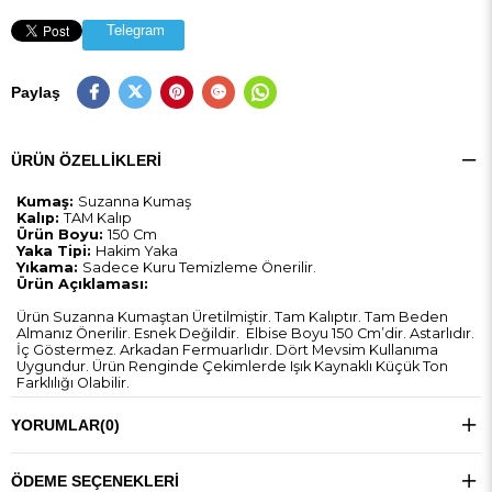
Telegram
Paylaş
ÜRÜN ÖZELLIKLERI
Kumaş:
Suzanna Kumaş
Kalıp:
TAM Kalıp
Ürün Boyu:
150 Cm
Yaka Tipi:
Hakim Yaka
Yıkama:
Sadece Kuru Temizleme Önerilir.
Ürün Açıklaması:
Ürün Suzanna Kumaştan Üretilmiştir. Tam Kalıptır. Tam Beden
Almanız Önerilir. Esnek Değildir. Elbise Boyu 150 Cm’dir. Astarlıdır.
İç Göstermez. Arkadan Fermuarlıdır. Dört Mevsim Kullanıma
Uygundur. Ürün Renginde Çekimlerde Işık Kaynaklı Küçük Ton
Farklılığı Olabilir.
YORUMLAR
(0)
ÖDEME SEÇENEKLERI