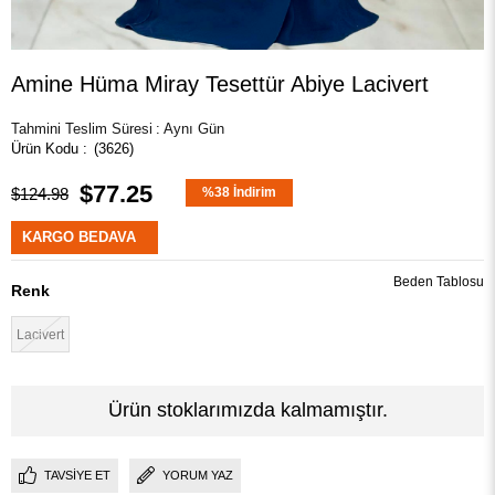
Amine Hüma Miray Tesettür Abiye Lacivert
Tahmini Teslim Süresi
:
Aynı Gün
(3626)
$77.25
$124.98
%
38
İndirim
KARGO BEDAVA
Beden Tablosu
Renk
Lacivert
Ürün stoklarımızda kalmamıştır.
TAVSIYE ET
YORUM YAZ