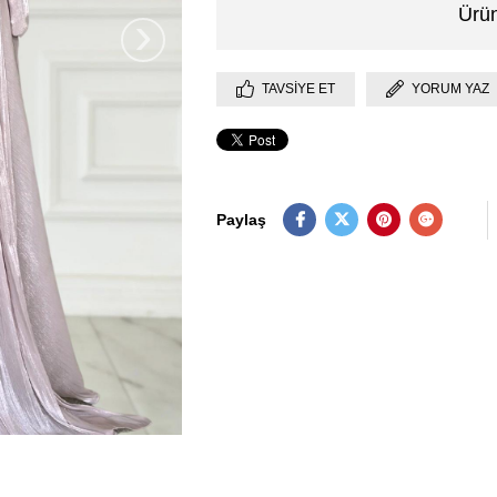
Ürün
›
TAVSIYE ET
YORUM YAZ
Paylaş