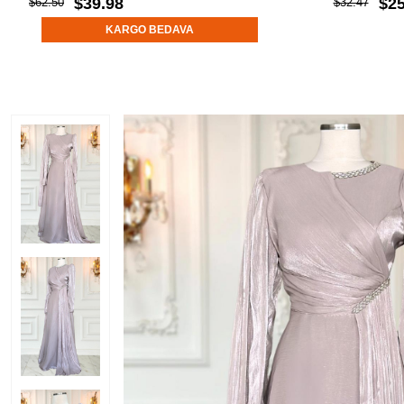
$39.98
$25
$62.50
$32.47
KARGO BEDAVA