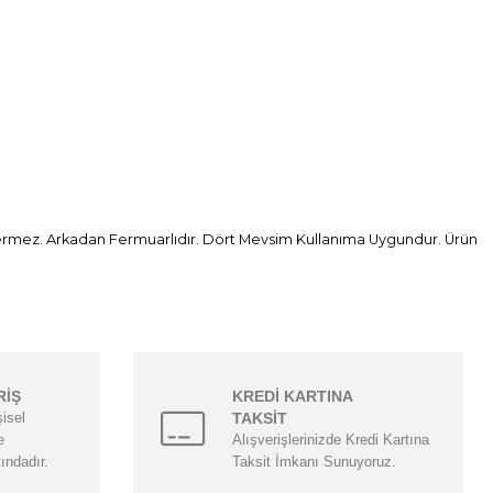
Göstermez. Arkadan Fermuarlıdır. Dört Mevsim Kullanıma Uygundur. Ürün
RİŞ
KREDİ KARTINA
şisel
TAKSİT
e
Alışverişlerinizde Kredi Kartına
tındadır.
Taksit İmkanı Sunuyoruz.