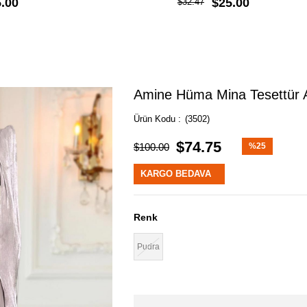
.00
$25.00
$32.47
Amine Hüma Mina Tesettür 
(3502)
$74.75
$100.00
%
25
İndirim
KARGO BEDAVA
Renk
Pudra