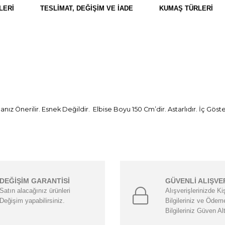
LERI
TESLIMAT, DEĞIŞIM VE İADE
KUMAŞ TÜRLERI
anız Önerilir. Esnek Değildir. Elbise Boyu 150 Cm’dir. Astarlıdır. İç 
DEĞİŞİM GARANTİSİ
GÜVENLİ ALIŞVE
Satın alacağınız ürünleri
Alışverişlerinizde Ki
Değişim yapabilirsiniz.
Bilgileriniz ve Ödem
Bilgileriniz Güven Al