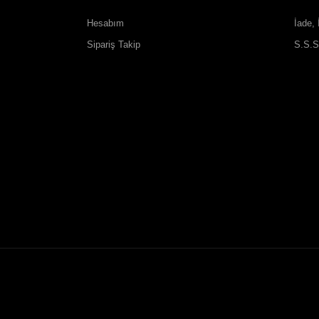
Hesabım
İade, 
Sipariş Takip
S.S.S