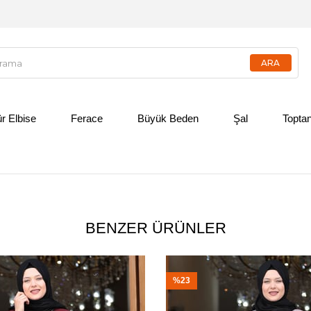
ür Elbise
Ferace
Büyük Beden
Şal
Toptan
BENZER ÜRÜNLER
%23