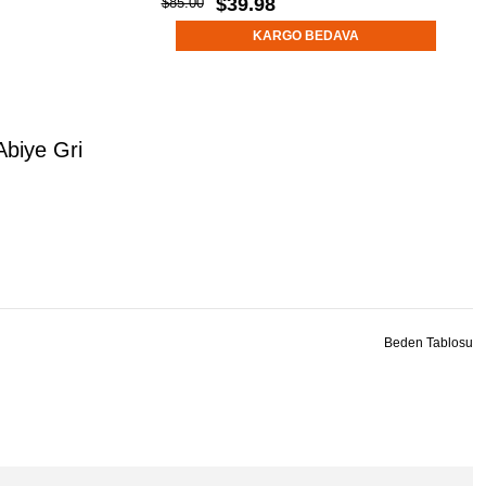
$39.98
$85.00
KARGO BEDAVA
biye Gri
Beden Tablosu