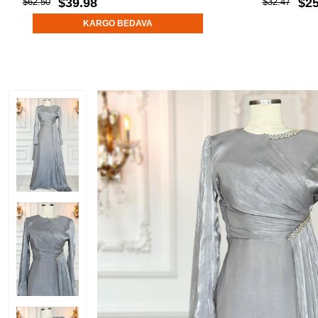
$39.98
$25
$62.50
$32.47
KARGO BEDAVA