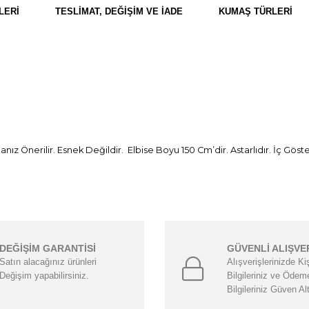
LERI
TESLIMAT, DEĞIŞIM VE İADE
KUMAŞ TÜRLERI
anız Önerilir. Esnek Değildir. Elbise Boyu 150 Cm’dir. Astarlıdır. İç 
DEĞİŞİM GARANTİSİ
GÜVENLİ ALIŞVE
Satın alacağınız ürünleri
Alışverişlerinizde Ki
Değişim yapabilirsiniz.
Bilgileriniz ve Ödem
Bilgileriniz Güven Al