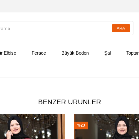
ür Elbise
Ferace
Büyük Beden
Şal
Toptan
BENZER ÜRÜNLER
%23