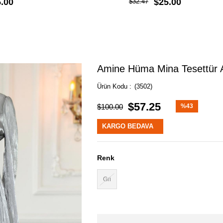
.00
$25.00
$32.47
Amine Hüma Mina Tesettür A
(3502)
$57.25
$100.00
%
43
İndirim
KARGO BEDAVA
Renk
Gri