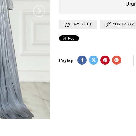
Ürün
›
TAVSIYE ET
YORUM YAZ
Paylaş