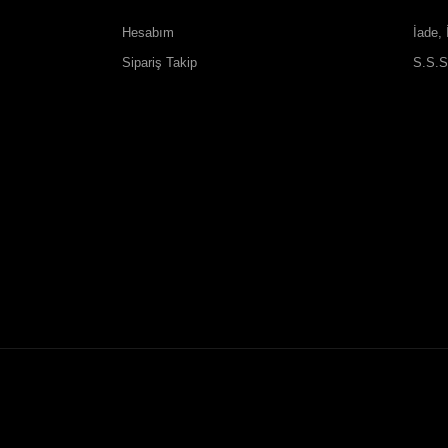
Hesabım
İade, 
Sipariş Takip
S.S.S