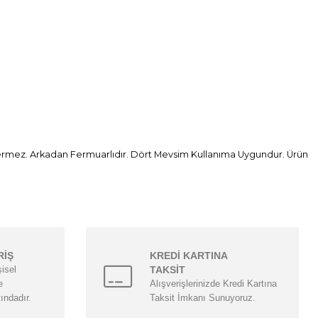
Göstermez. Arkadan Fermuarlıdır. Dört Mevsim Kullanıma Uygundur. Ürün
RİŞ
KREDİ KARTINA
şisel
TAKSİT
e
Alışverişlerinizde Kredi Kartına
tındadır.
Taksit İmkanı Sunuyoruz.