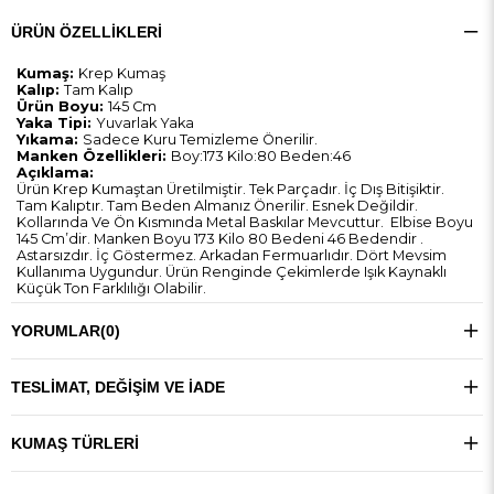
ÜRÜN ÖZELLIKLERI
Kumaş:
Krep Kumaş
Kalıp:
Tam Kalıp
Ürün Boyu:
145 Cm
Yaka Tipi:
Yuvarlak Yaka
Yıkama:
Sadece Kuru Temizleme Önerilir.
Manken Özellikleri:
Boy:173 Kilo:80 Beden:46
Açıklama:
Ürün Krep Kumaştan Üretilmiştir. Tek Parçadır. İç Dış Bitişiktir.
Tam Kalıptır. Tam Beden Almanız Önerilir. Esnek Değildir.
Kollarında Ve Ön Kısmında Metal Baskılar Mevcuttur. Elbise Boyu
145 Cm’dir. Manken Boyu 173 Kilo 80 Bedeni 46 Bedendir .
Astarsızdır. İç Göstermez. Arkadan Fermuarlıdır. Dört Mevsim
Kullanıma Uygundur. Ürün Renginde Çekimlerde Işık Kaynaklı
Küçük Ton Farklılığı Olabilir.
YORUMLAR
(0)
TESLIMAT, DEĞIŞIM VE İADE
KUMAŞ TÜRLERI