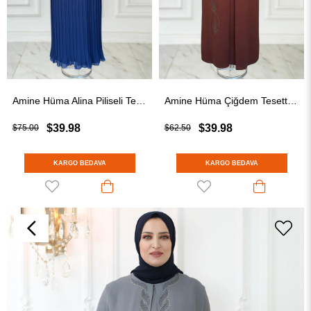
Amine Hüma Alina Piliseli Tesettür Abiye Lacivert
Amine Hüma Çiğdem Tesettür Abiye Kahverengi
$39.98
$39.98
$75.00
$62.50
KARGO BEDAVA
KARGO BEDAVA