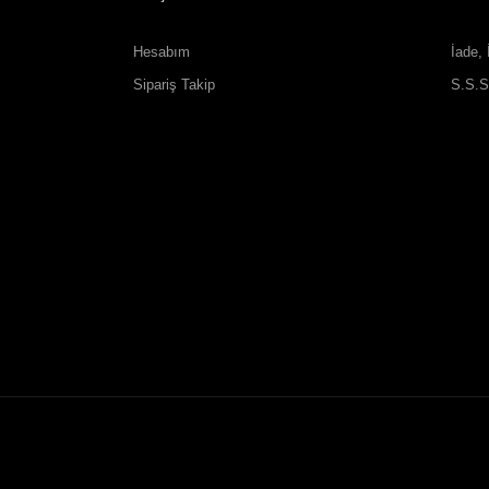
Hesabım
İade, 
Sipariş Takip
S.S.S