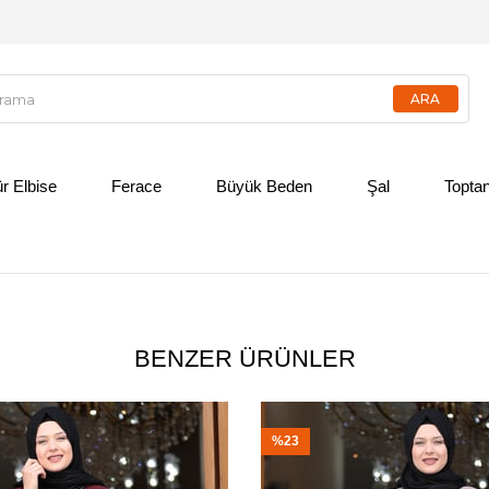
ür Elbise
Ferace
Büyük Beden
Şal
Toptan
BENZER ÜRÜNLER
%23