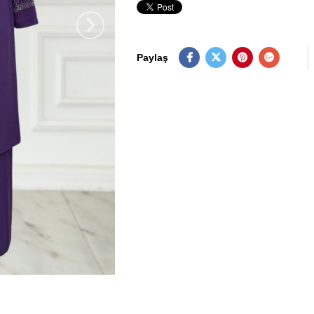
›
Paylaş