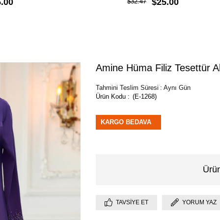
.00
$25.00
$32.47
Amine Hüma Filiz Tesettür 
Tahmini Teslim Süresi
:
Aynı Gün
(E-1268)
KARGO BEDAVA
Ürün
TAVSIYE ET
YORUM YAZ