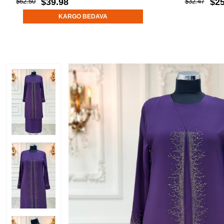
$39.98
$25
$62.50
$32.47
KARGO BEDAVA