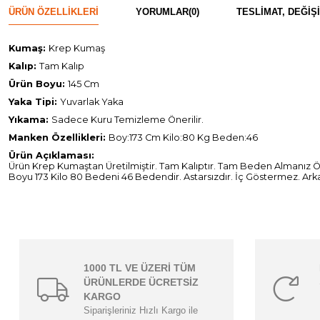
ÜRÜN ÖZELLIKLERI
YORUMLAR
(0)
TESLIMAT, DEĞIŞ
Kumaş:
Krep Kumaş
Kalıp:
Tam Kalıp
Ürün Boyu:
145 Cm
Yaka Tipi:
Yuvarlak Yaka
Yıkama:
Sadece Kuru Temizleme Önerilir.
Manken Özellikleri:
Boy:173 Cm Kilo:80 Kg Beden:46
Ürün Açıklaması:
Ürün Krep Kumaştan Üretilmiştir. Tam Kalıptır. Tam Beden Almanız Öne
Boyu 173 Kilo 80 Bedeni 46 Bedendir. Astarsızdır. İç Göstermez. Ark
1000 TL VE ÜZERİ TÜM
ÜRÜNLERDE ÜCRETSİZ
KARGO
Siparişleriniz Hızlı Kargo ile