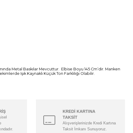
ısmında Metal Baskılar Mevcuttur. Elbise Boyu 145 Cm’dir. Manken
lerde Işık Kaynaklı Küçük Ton Farklılığı Olabilir.
RİŞ
KREDİ KARTINA
şisel
TAKSİT
e
Alışverişlerinizde Kredi Kartına
tındadır.
Taksit İmkanı Sunuyoruz.