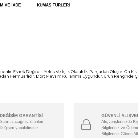
IM VE İADE
KUMAŞ TÜRLERI
rilir. Esnek Değildir. Yelek Ve İçlik Olarak İki Parçadan Oluşur. Ön K
adan Fermuarlıdır. Dört Mevsim Kullanıma Uygundur. Ürün Renginde Çekim
DEĞİŞİM GARANTİSİ
GÜVENLİ ALIŞVE
Satın alacağınız ürünleri
Alışverişlerinizde Ki
Değişim yapabilirsiniz.
Bilgileriniz ve Ödem
Bilgileriniz Güven Al