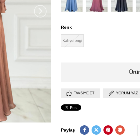
›
Renk
Kahverengi
Ürün
TAVSIYE ET
YORUM YAZ
Paylaş