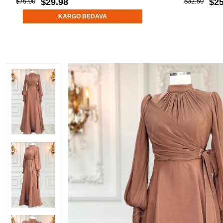
$29.98
$25
$75.00
$32.50
KARGO BEDAVA