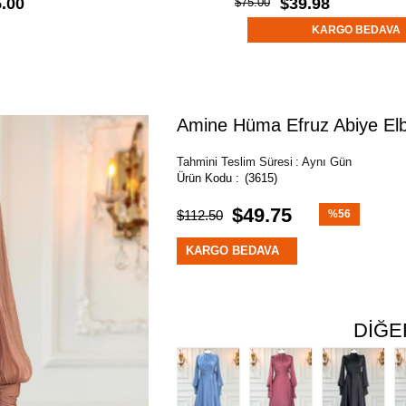
.00
$39.98
$75.00
KARGO BEDAVA
Amine Hüma Efruz Abiye Elb
Tahmini Teslim Süresi
:
Aynı Gün
(3615)
$49.75
$112.50
%
56
İndirim
KARGO BEDAVA
DIĞE