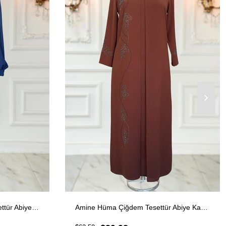
Amine Hüma Alina Piliseli Tesettür Abiye Lacivert
Amine Hüma Çiğdem Tesettür Abiye Kahverengi