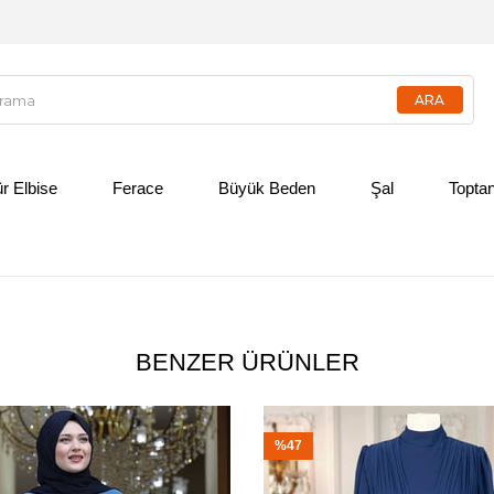
ür Elbise
Ferace
Büyük Beden
Şal
Toptan
BENZER ÜRÜNLER
%47