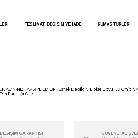
LERI
TESLIMAT, DEĞIŞIM VE İADE
KUMAŞ TÜRLERI
ÜK ALMANIZ TAVSİYE EDİLİR.. Esnek Değildir. Elbise Boyu 150 Cm’dir. A
 Farklılığı Olabilir.
DEĞİŞİM GARANTİSİ
GÜVENLİ ALIŞVE