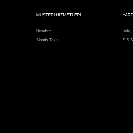
MÜŞTERİ HİZMETLERİ
YAR
Hesabım
İade, 
Sipariş Takip
S.S.S