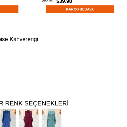
$39.98
$62.50
KARGO BEDAVA
ise Kahverengi
R RENK SEÇENEKLERI