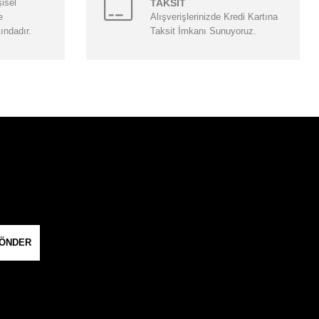
şisel
TAKSİT
e
Alışverişlerinizde Kredi Kartına
tındadır.
Taksit İmkanı Sunuyoruz.
ÖNDER