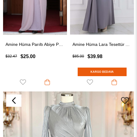
Amine Hüma Parıltı Abiye Pudra
Amine Hüma Lara Tesettür Abiye Gri
$25.00
$39.98
$32.47
$85.00
KARGO BEDAVA