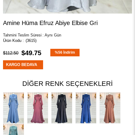
Amine Hüma Efruz Abiye Elbise Gri
Tahmini Teslim Süresi
:
Aynı Gün
(3615)
$49.75
$112.50
%
56
İndirim
KARGO BEDAVA
DIĞER RENK SEÇENEKLERI