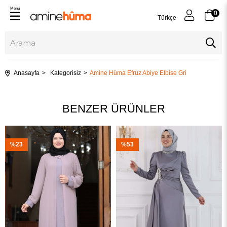
Menu
0
Türkçe
Anasayfa
Kategorisiz
Amine Hüma Efruz Abiye Elbise Gri
BENZER ÜRÜNLER
%23
%53