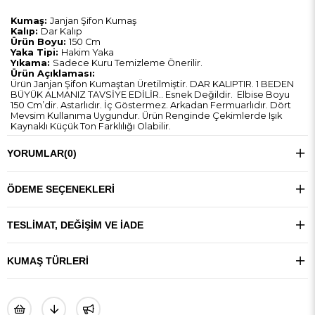
Kumaş:
Janjan Şifon Kumaş
Kalıp:
Dar Kalıp
Ürün Boyu:
150 Cm
Yaka Tipi:
Hakim Yaka
Yıkama:
Sadece Kuru Temizleme Önerilir.
Ürün Açıklaması:
Ürün Janjan Şifon Kumaştan Üretilmiştir. DAR KALIPTIR. 1 BEDEN
BÜYÜK ALMANIZ TAVSİYE EDİLİR.. Esnek Değildir. Elbise Boyu
150 Cm’dir. Astarlıdır. İç Göstermez. Arkadan Fermuarlıdır. Dört
Mevsim Kullanıma Uygundur. Ürün Renginde Çekimlerde Işık
Kaynaklı Küçük Ton Farklılığı Olabilir.
YORUMLAR
(0)
ÖDEME SEÇENEKLERI
TESLIMAT, DEĞIŞIM VE İADE
KUMAŞ TÜRLERI