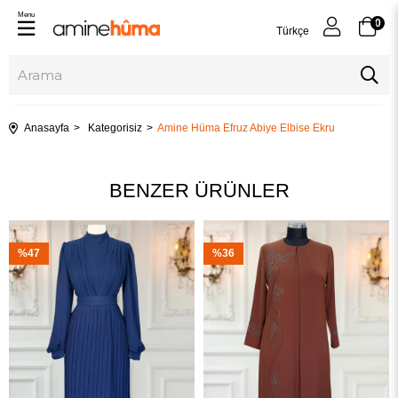
Menu
0
Türkçe
Anasayfa
Kategorisiz
Amine Hüma Efruz Abiye Elbise Ekru
BENZER ÜRÜNLER
%47
%36