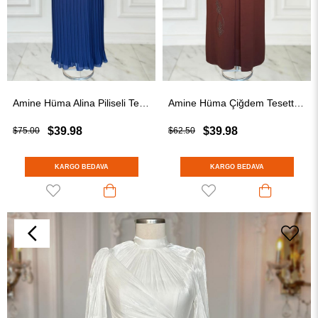
Amine Hüma Alina Piliseli Tesettür Abiye Lacivert
Amine Hüma Çiğdem Tesettür Abiye Kahverengi
$39.98
$39.98
$75.00
$62.50
KARGO BEDAVA
KARGO BEDAVA