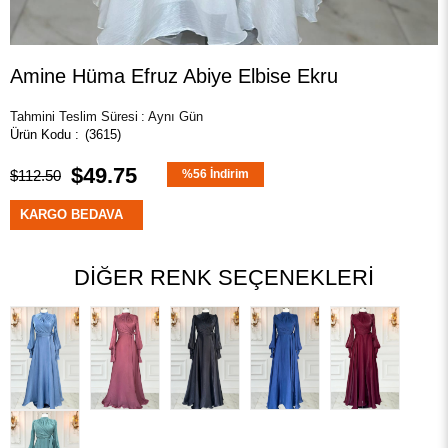
Amine Hüma Efruz Abiye Elbise Ekru
Tahmini Teslim Süresi
:
Aynı Gün
(3615)
$49.75
$112.50
%
56
İndirim
KARGO BEDAVA
DIĞER RENK SEÇENEKLERI