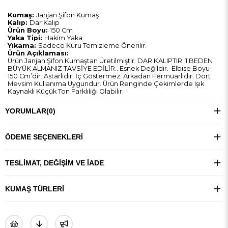
Kumaş:
Janjan Şifon Kumaş
Kalıp:
Dar Kalıp
Ürün Boyu:
150 Cm
Yaka Tipi:
Hakim Yaka
Yıkama:
Sadece Kuru Temizleme Önerilir.
Ürün Açıklaması:
Ürün Janjan Şifon Kumaştan Üretilmiştir. DAR KALIPTIR. 1 BEDEN
BÜYÜK ALMANIZ TAVSİYE EDİLİR.. Esnek Değildir. Elbise Boyu
150 Cm’dir. Astarlıdır. İç Göstermez. Arkadan Fermuarlıdır. Dört
Mevsim Kullanıma Uygundur. Ürün Renginde Çekimlerde Işık
Kaynaklı Küçük Ton Farklılığı Olabilir.
YORUMLAR
(0)
ÖDEME SEÇENEKLERI
TESLIMAT, DEĞIŞIM VE İADE
KUMAŞ TÜRLERI