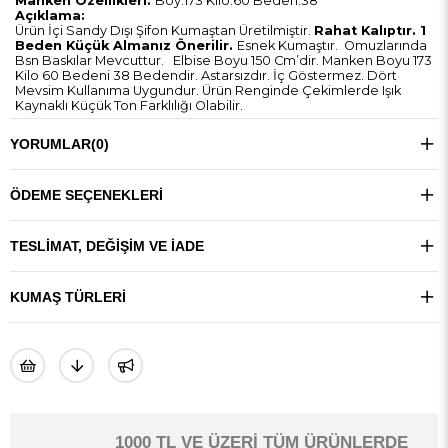
Manken Özellikleri:
Boy:173 Kilo:60 Beden:38
Açıklama:
Ürün İçi Sandy Dışı Şifon Kumaştan Üretilmiştir.
Rahat Kalıptır. 1
Beden Küçük Almanız Önerilir.
Esnek Kumaştır. Omuzlarında
Bsn Baskılar Mevcuttur. Elbise Boyu 150 Cm’dir. Manken Boyu 173
Kilo 60 Bedeni 38 Bedendir. Astarsızdır. İç Göstermez. Dört
Mevsim Kullanıma Uygundur. Ürün Renginde Çekimlerde Işık
Kaynaklı Küçük Ton Farklılığı Olabilir.
YORUMLAR
(0)
ÖDEME SEÇENEKLERI
TESLIMAT, DEĞIŞIM VE İADE
KUMAŞ TÜRLERI
1000 TL VE ÜZERİ TÜM ÜRÜNLERDE