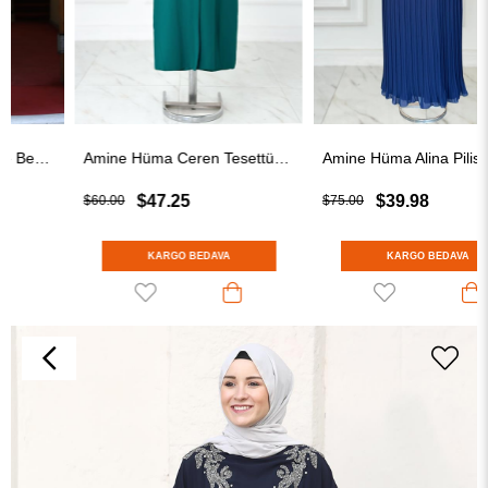
Amine Hüma Ceren Tesettür Abiye Zümrüt
Amine Hüma Alina Piliseli Tesettür Abiye Lacivert
$47.25
$39.98
$60.00
$75.00
KARGO BEDAVA
KARGO BEDAVA