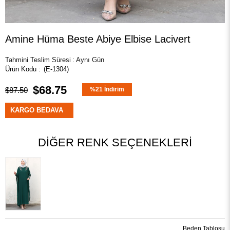
Amine Hüma Beste Abiye Elbise Lacivert
Tahmini Teslim Süresi
:
Aynı Gün
(E-1304)
$68.75
$87.50
%
21
İndirim
KARGO BEDAVA
DIĞER RENK SEÇENEKLERI
Beden Tablosu