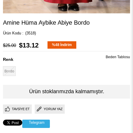
Amine Hüma Aybike Abiye Bordo
(3518)
$13.12
$25.00
%
48
İndirim
Beden Tablosu
Renk
Bordo
Ürün stoklarımızda kalmamıştır.
TAVSIYE ET
YORUM YAZ
Telegram