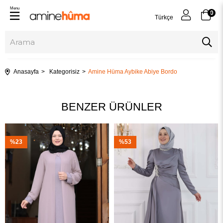
Menu
0
Türkçe
Anasayfa
Kategorisiz
Amine Hüma Aybike Abiye Bordo
BENZER ÜRÜNLER
%23
%53