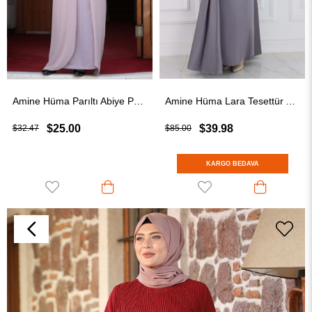
Amine Hüma Parıltı Abiye Pudra
Amine Hüma Lara Tesettür Abiye Gri
$25.00
$39.98
$32.47
$85.00
KARGO BEDAVA