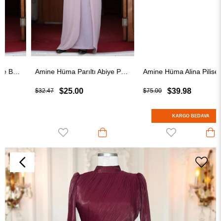
Amine Hüma Parıltı Abiye Pudra
Amine Hüma Alina Piliseli Tesettür Abiye İndigo
$25.00
$39.98
$32.47
$75.00
KARGO BEDAVA