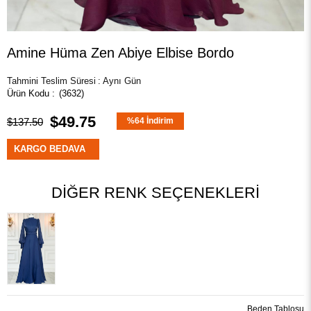
Amine Hüma Zen Abiye Elbise Bordo
Tahmini Teslim Süresi
:
Aynı Gün
(3632)
$49.75
$137.50
%
64
İndirim
KARGO BEDAVA
DIĞER RENK SEÇENEKLERI
Beden Tablosu