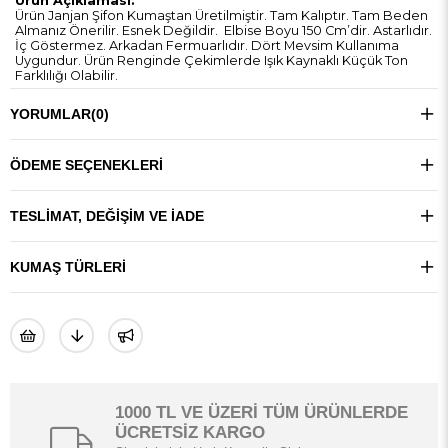
Ürün Açıklaması:
Ürün Janjan Şifon Kumaştan Üretilmiştir. Tam Kalıptır. Tam Beden
Almanız Önerilir. Esnek Değildir. Elbise Boyu 150 Cm’dir. Astarlıdır.
İç Göstermez. Arkadan Fermuarlıdır. Dört Mevsim Kullanıma
Uygundur. Ürün Renginde Çekimlerde Işık Kaynaklı Küçük Ton
Farklılığı Olabilir.
YORUMLAR
(0)
ÖDEME SEÇENEKLERI
TESLIMAT, DEĞIŞIM VE İADE
KUMAŞ TÜRLERI
1000 TL VE ÜZERİ TÜM ÜRÜNLERDE
ÜCRETSİZ KARGO