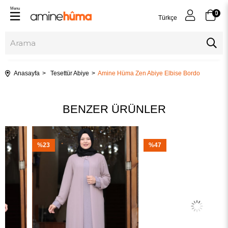
Menu
0
Türkçe
Anasayfa
Tesettür Abiye
Amine Hüma Zen Abiye Elbise Bordo
BENZER ÜRÜNLER
%23
%47