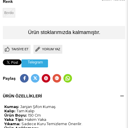
Renk
Bordo
Ürün stoklarımızda kalmamıştır.
TAVSIYE ET
YORUM YAZ
Telegram
Paylaş
ÜRÜN ÖZELLIKLERI
Kumaş:
Janjan Şifon Kumaş
Kalıp:
Tam Kalıp
Ürün Boyu:
150 Cm
Yaka Tipi:
Hakim Yaka
Yıkama:
Sadece Kuru Temizleme Önerilir.