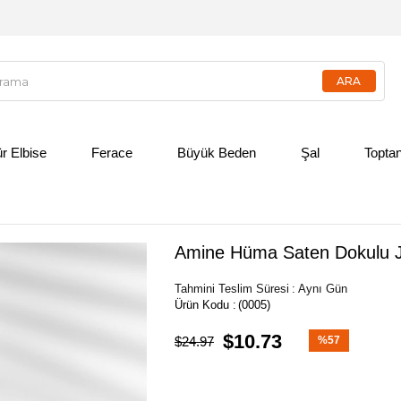
ür Elbise
Ferace
Büyük Beden
Şal
Toptan
Amine Hüma Saten Dokulu Ja
Tahmini Teslim Süresi
:
Aynı Gün
(0005)
$10.73
$24.97
%
57
İndirim