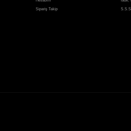
Hesabım
İade, 
Sipariş Takip
S.S.S