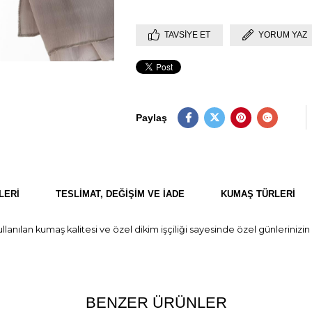
TAVSIYE ET
YORUM YAZ
Paylaş
LERI
TESLIMAT, DEĞIŞIM VE İADE
KUMAŞ TÜRLERI
ullanılan kumaş kalitesi ve özel dikim işçiliği sayesinde özel günlerinizi
BENZER ÜRÜNLER