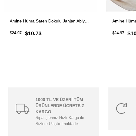
Amine Hüma Saten Dokulu Janjan Abiye Şal Açık Bordo
$10.73
$10
$24.97
$24.97
1000 TL VE ÜZERİ TÜM
ÜRÜNLERDE ÜCRETSİZ
KARGO
Siparişleriniz Hızlı Kargo ile
Sizlere Ulaştırılmaktadır.