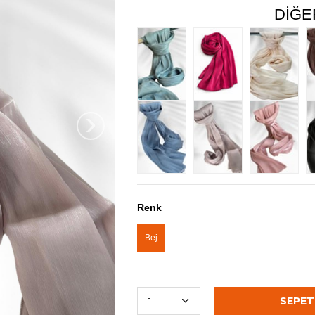
DIĞE
›
Renk
Bej