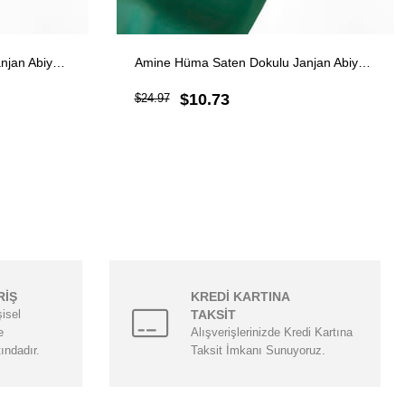
Amine Hüma Saten Dokulu Janjan Abiye Şal Koyu Kahve
Amine Hüma Saten Dokulu Janjan Abiye Şal Zümrüt
$10.73
$24.97
RİŞ
KREDİ KARTINA
şisel
TAKSİT
e
Alışverişlerinizde Kredi Kartına
tındadır.
Taksit İmkanı Sunuyoruz.