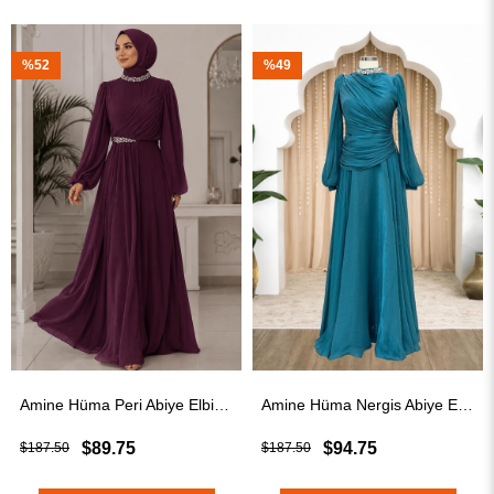
%49
%52
Amine Hüma Peri Abiye Elbise Mürdüm
Amine Hüma Nergis Abiye Elbise Turkuaz
$94.75
$89.75
$187.50
$187.50