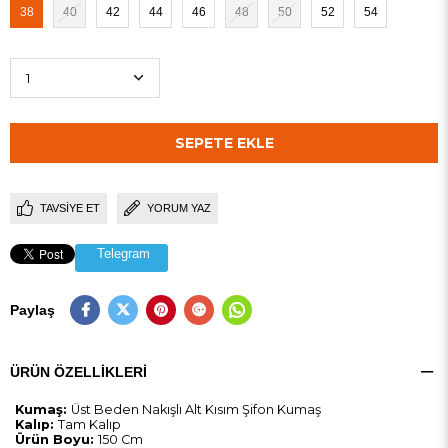
38
40
42
44
46
48
50
52
54
TAVSIYE ET
YORUM YAZ
Telegram
Paylaş
ÜRÜN ÖZELLIKLERI
Kumaş:
Üst Beden Nakışlı Alt Kısım Şifon Kumaş
Kalıp:
Tam Kalıp
Ürün Boyu:
150 Cm