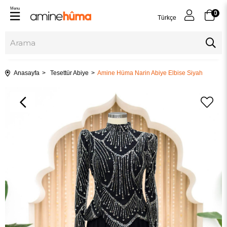
Menu
0
Türkçe
Anasayfa
Tesettür Abiye
Amine Hüma Narin Abiye Elbise Siyah