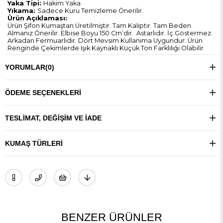
Yaka Tipi:
Hakim Yaka
Yıkama:
Sadece Kuru Temizleme Önerilir.
Ürün Açıklaması:
Ürün Şifon Kumaştan Üretilmiştir. Tam Kalıptır. Tam Beden
Almanız Önerilir. Elbise Boyu 150 Cm’dir. Astarlıdır. İç Göstermez.
Arkadan Fermuarlıdır. Dört Mevsim Kullanıma Uygundur. Ürün
Renginde Çekimlerde Işık Kaynaklı Küçük Ton Farklılığı Olabilir
YORUMLAR
(0)
ÖDEME SEÇENEKLERI
TESLIMAT, DEĞIŞIM VE İADE
KUMAŞ TÜRLERI
BENZER ÜRÜNLER