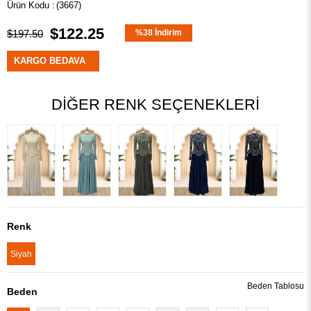
(3667)
$122.25
$197.50
%
38
İndirim
KARGO BEDAVA
DIĞER RENK SEÇENEKLERI
Renk
Siyah
Beden Tablosu
Beden