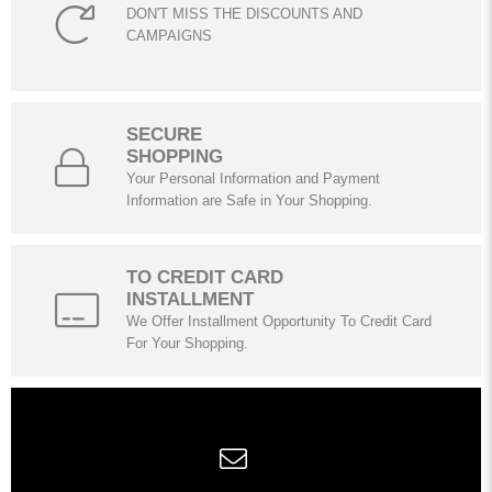
DON'T MISS THE DISCOUNTS AND
CAMPAIGNS
SECURE
SHOPPING
Your Personal Information and Payment
Information are Safe in Your Shopping.
TO CREDIT CARD
INSTALLMENT
We Offer Installment Opportunity To Credit Card
For Your Shopping.