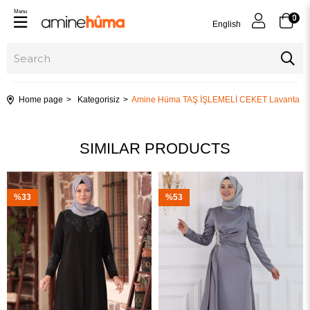
Menu
0
English
Home page
Kategorisiz
Amine Hüma TAŞ İŞLEMELİ CEKET Lavanta
SIMILAR PRODUCTS
%33
%53