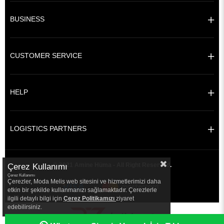
BUSINESS
CUSTOMER SERVICE
HELP
LOGISTICS PARTNERS
© 2021 Amine Hüma - All Right Reserved.
Çerez Kullanımı
Çerez Kullanımı
Çerezler, Moda Melis web sitesini ve hizmetlerimizi daha
etkin bir şekilde kullanmanızı sağlamaktadır. Çerezlerle
ilgili detaylı bilgi için
Çerez Politikamızı
ziyaret
edebilirsiniz.
|