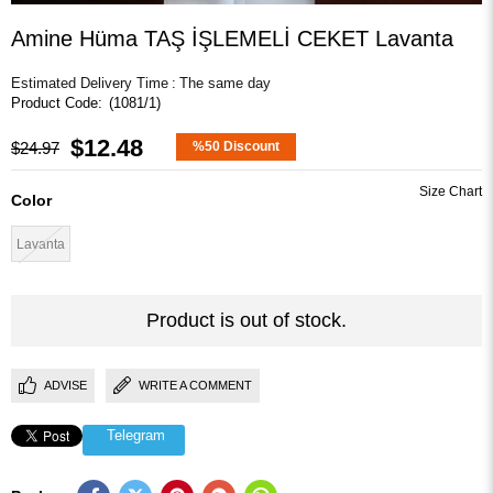
Amine Hüma TAŞ İŞLEMELİ CEKET Lavanta
Estimated Delivery Time
:
The same day
(1081/1)
$12.48
$24.97
%
50
Discount
Color
Lavanta
Product is out of stock.
ADVISE
WRITE A COMMENT
Telegram