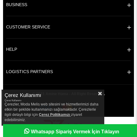
BUSINESS
CUSTOMER SERVICE
HELP
LOGISTICS PARTNERS
© 2021 Amine Hüma - All Right Reserved.
Çerez Kullanımı
Çerez Kullanımı
Çerezler, Moda Melis web sitesini ve hizmetlerimizi daha
etkin bir şekilde kullanmanızı sağlamaktadır. Çerezlerle
ilgili detaylı bilgi için
Çerez Politikamızı
ziyaret
edebilirsiniz.
|
Whatsapp Sipariş Vermek İçin Tıklayın