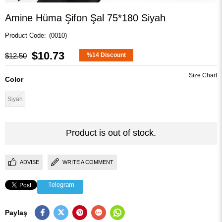
Amine Hüma Şifon Şal 75*180 Siyah
(0010)
$10.73
$12.50
%
14
Discount
Color
Siyah
Product is out of stock.
ADVISE
WRITE A COMMENT
Telegram
Paylaş