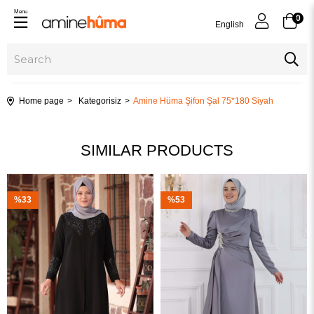
Menu
0
English
Home page
Kategorisiz
Amine Hüma Şifon Şal 75*180 Siyah
SIMILAR PRODUCTS
%33
%53