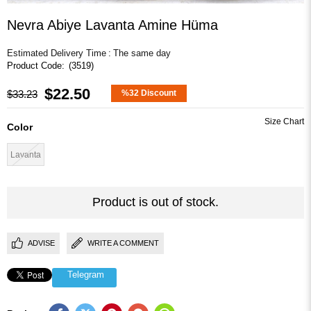
Nevra Abiye Lavanta Amine Hüma
Estimated Delivery Time
:
The same day
(3519)
$22.50
$33.23
%
32
Discount
Color
Lavanta
Product is out of stock.
ADVISE
WRITE A COMMENT
Telegram