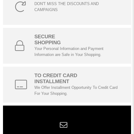
DON'T MISS THE DISCOUNTS AND
CAMPAIGNS
SECURE
SHOPPING
Your Personal Information and Payment
Information are Safe in Your Shopping.
TO CREDIT CARD
INSTALLMENT
We Offer Installment Opportunity To Credit Card
For Your Shopping.