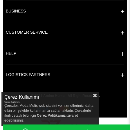
BUSINESS
CUSTOMER SERVICE
HELP
LOGISTICS PARTNERS
© 2021 Amine Hüma - All Right Reserved.
Çerez Kullanımı
Çerez Kullanımı
Çerezler, Moda Melis web sitesini ve hizmetlerimizi daha
etkin bir şekilde kullanmanızı sağlamaktadır. Çerezlerle
ilgili detaylı bilgi için
Çerez Politikamızı
ziyaret
edebilirsiniz.
|