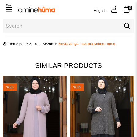
Menu
0
English
Home page
Yeni Sezon
Nevra Abiye Lavanta Amine Hüma
SIMILAR PRODUCTS
%23
%35