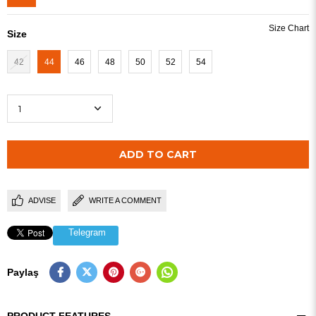
Size
42
44
46
48
50
52
54
ADVISE
WRITE A COMMENT
Telegram
Paylaş