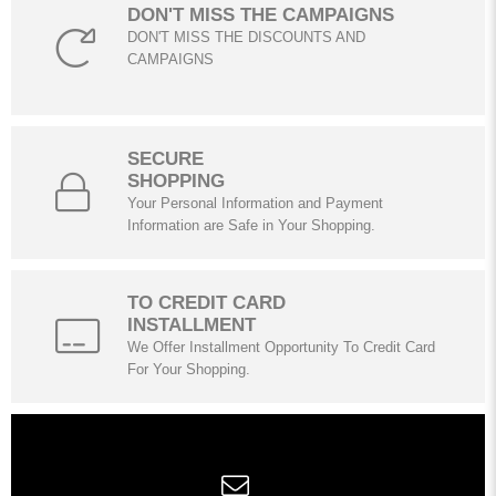
DON'T MISS THE CAMPAIGNS
DON'T MISS THE DISCOUNTS AND
CAMPAIGNS
SECURE
SHOPPING
Your Personal Information and Payment
Information are Safe in Your Shopping.
TO CREDIT CARD
INSTALLMENT
We Offer Installment Opportunity To Credit Card
For Your Shopping.