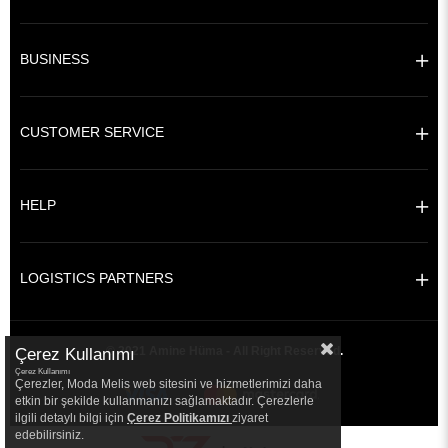
BUSINESS
CUSTOMER SERVICE
HELP
LOGISTICS PARTNERS
© 2021 Amine Hüma - All Right Reserved.
Çerez Kullanımı
Çerez Kullanımı
Çerezler, Moda Melis web sitesini ve hizmetlerimizi daha
etkin bir şekilde kullanmanızı sağlamaktadır. Çerezlerle
ilgili detaylı bilgi için
Çerez Politikamızı
ziyaret
edebilirsiniz.