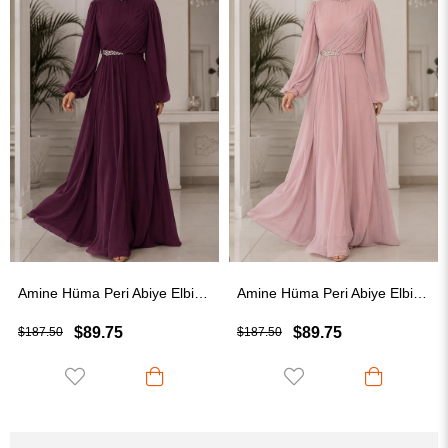
Amine Hüma Peri Abiye Elbise Mürdüm
Amine Hüma Peri Abiye Elbise Pudra
Amine Hüma Helen
$89.75
$109.75
$187.50
$187.50