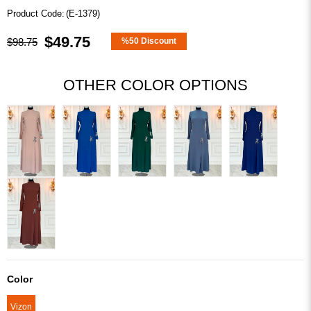
(E-1379)
$49.75
$98.75
%
50
Discount
OTHER COLOR OPTIONS
Color
Vizon