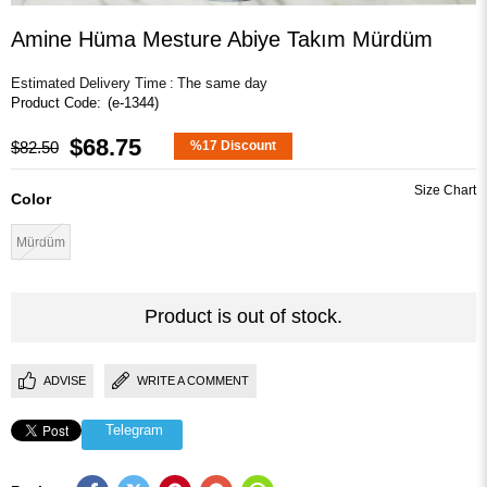
Amine Hüma Mesture Abiye Takım Mürdüm
Estimated Delivery Time
:
The same day
(e-1344)
$68.75
$82.50
%
17
Discount
Color
Mürdüm
Product is out of stock.
ADVISE
WRITE A COMMENT
Telegram