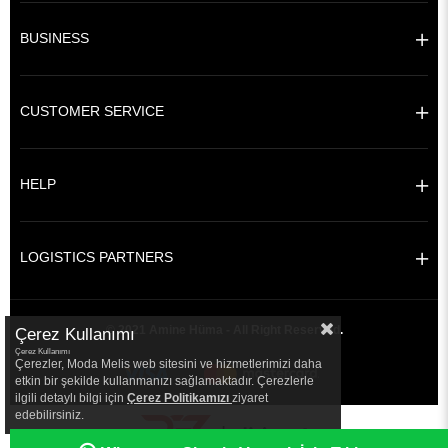
BUSINESS
CUSTOMER SERVICE
HELP
LOGISTICS PARTNERS
© 2021 Amine Hüma - All Right Reserved.
Çerez Kullanımı
Çerez Kullanımı
Çerezler, Moda Melis web sitesini ve hizmetlerimizi daha
etkin bir şekilde kullanmanızı sağlamaktadır. Çerezlerle
ilgili detaylı bilgi için
Çerez Politikamızı
ziyaret
edebilirsiniz.
|