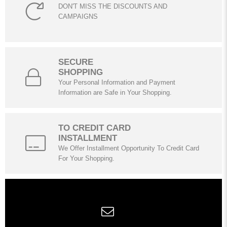
DON'T MISS THE DISCOUNTS AND
CAMPAIGNS
SECURE
SHOPPING
Your Personal Information and Payment
Information are Safe in Your Shopping.
TO CREDIT CARD
INSTALLMENT
We Offer Installment Opportunity To Credit Card
For Your Shopping.