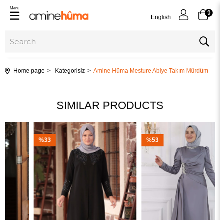
Menu
0
English
Home page
Kategorisiz
Amine Hüma Mesture Abiye Takım Mürdüm
SIMILAR PRODUCTS
%33
%53