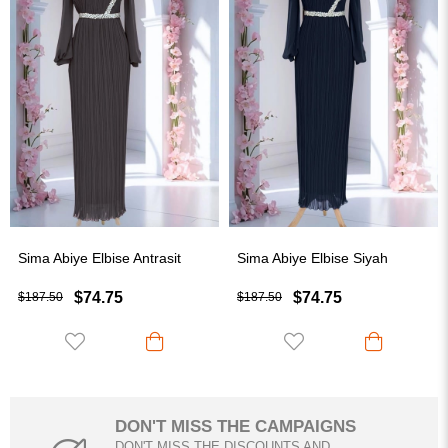
ntrasit
Sima Abiye Elbise Siyah
Sima Abiye Elbise Z
$74.75
$74.75
$187.50
$187.50
DON'T MISS THE CAMPAIGNS
DON'T MISS THE DISCOUNTS AND