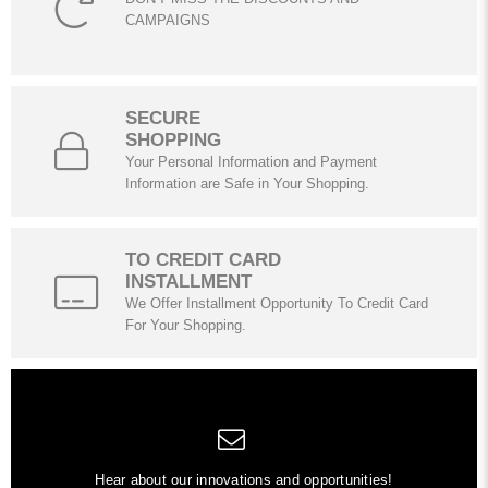
CAMPAIGNS
SECURE
SHOPPING
Your Personal Information and Payment
Information are Safe in Your Shopping.
TO CREDIT CARD
INSTALLMENT
We Offer Installment Opportunity To Credit Card
For Your Shopping.
Hear about our innovations and opportunities!