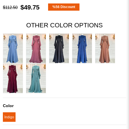
$49.75
$112.50
%
56
Discount
OTHER COLOR OPTIONS
Color
İndigo