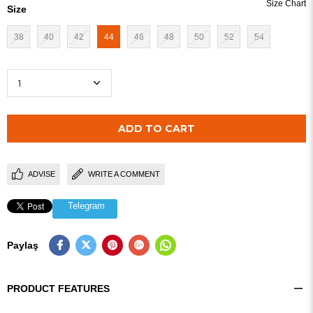
Size
38
40
42
44
46
48
50
52
54
ADVISE
WRITE A COMMENT
Telegram
Paylaş
PRODUCT FEATURES