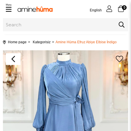
Menu
0
English
Home page
Kategorisiz
Amine Hüma Efruz Abiye Elbise İndigo