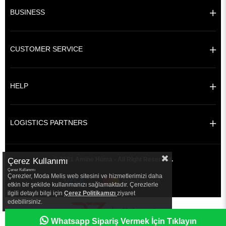
BUSINESS
CUSTOMER SERVICE
HELP
LOGISTICS PARTNERS
© 2021 Amine Hüma - All Right Reserved.
Çerez Kullanımı
Çerez Kullanımı
Çerezler, Moda Melis web sitesini ve hizmetlerimizi daha
etkin bir şekilde kullanmanızı sağlamaktadır. Çerezlerle
ilgili detaylı bilgi için
Çerez Politikamızı
ziyaret
edebilirsiniz.
|
Whatsapp Sipariş Vermek İçin Tıklayın