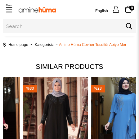
Menu
0
English
Home page
Kategorisiz
Amine Hüma Cevher Tesettür Abiye Mor
SIMILAR PRODUCTS
%33
%23