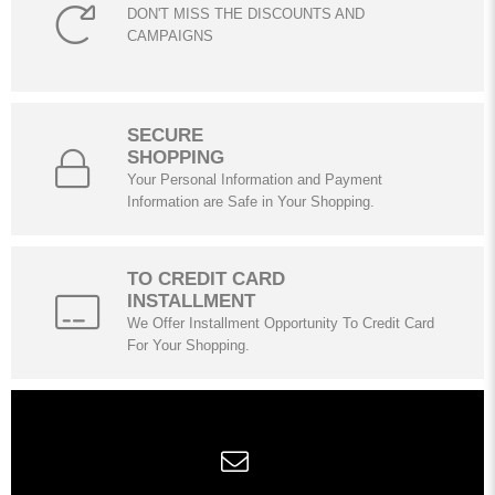
DON'T MISS THE DISCOUNTS AND
CAMPAIGNS
SECURE
SHOPPING
Your Personal Information and Payment
Information are Safe in Your Shopping.
TO CREDIT CARD
INSTALLMENT
We Offer Installment Opportunity To Credit Card
For Your Shopping.