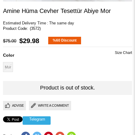
Amine Hüma Cevher Tesettür Abiye Mor
Estimated Delivery Time
:
The same day
(3572)
$29.98
$75.00
%
60
Discount
Color
Mor
Product is out of stock.
ADVISE
WRITE A COMMENT
Telegram