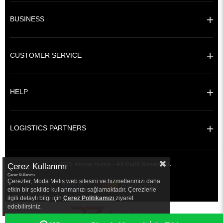
BUSINESS
CUSTOMER SERVICE
HELP
LOGISTICS PARTNERS
© 2021 Amine Hüma - All Right Reserved.
Çerez Kullanımı
Çerez Kullanımı
Çerezler, Moda Melis web sitesini ve hizmetlerimizi daha
etkin bir şekilde kullanmanızı sağlamaktadır. Çerezlerle
ilgili detaylı bilgi için
Çerez Politikamızı
ziyaret
edebilirsiniz.
|