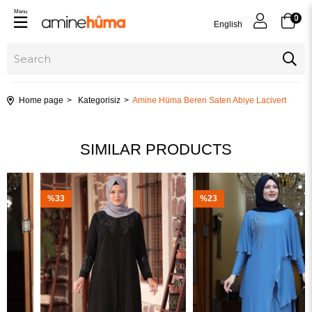
Menu
0
English
Home page
Kategorisiz
Amine Hüma Beren Saten Abiye Lacivert
SIMILAR PRODUCTS
%33
%23