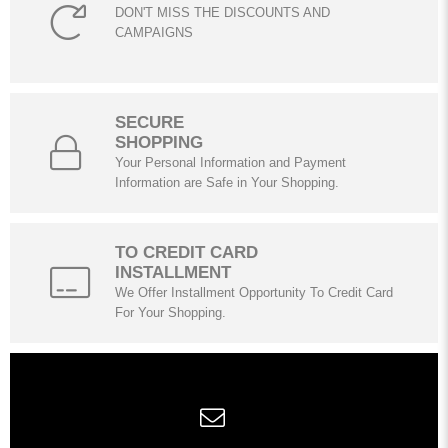
DON'T MISS THE DISCOUNTS AND
CAMPAIGNS
SECURE
SHOPPING
Your Personal Information and Payment
Information are Safe in Your Shopping.
TO CREDIT CARD
INSTALLMENT
We Offer Installment Opportunity To Credit Card
For Your Shopping.