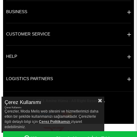
BUSINESS
CUSTOMER SERVICE
HELP
LOGISTICS PARTNERS
© 2021 Amine Hüma - All Right Reserved.
Çerez Kullanımı
Çerez Kullanımı
Çerezler, Moda Melis web sitesini ve hizmetlerimizi daha
etkin bir şekilde kullanmanızı sağlamaktadır. Çerezlerle
ilgili detaylı bilgi için
Çerez Politikamızı
ziyaret
edebilirsiniz.
|