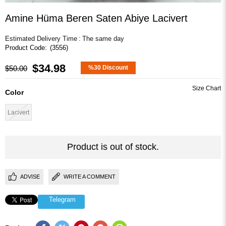
Amine Hüma Beren Saten Abiye Lacivert
Estimated Delivery Time
:
The same day
(3556)
$34.98
$50.00
%
30
Discount
Color
Lacivert
Product is out of stock.
ADVISE
WRITE A COMMENT
Telegram