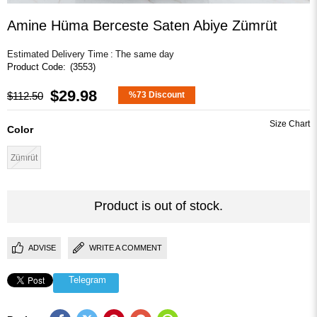
Amine Hüma Berceste Saten Abiye Zümrüt
Estimated Delivery Time
:
The same day
(3553)
$29.98
$112.50
%
73
Discount
Color
Zümrüt
Product is out of stock.
ADVISE
WRITE A COMMENT
Telegram