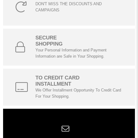
DON'T MISS THE DISCOUNTS AND
CAMPAIGNS
SECURE
SHOPPING
Your Personal Information and Payment
Information are Safe in Your Shopping.
TO CREDIT CARD
INSTALLMENT
We Offer Installment Opportunity To Credit Card
For Your Shopping.