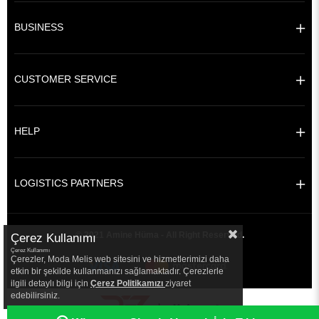
BUSINESS
CUSTOMER SERVICE
HELP
LOGISTICS PARTNERS
© 2021 Amine Hüma - All Right Reserved.
Çerez Kullanımı
Çerez Kullanımı
Çerezler, Moda Melis web sitesini ve hizmetlerimizi daha
etkin bir şekilde kullanmanızı sağlamaktadır. Çerezlerle
ilgili detaylı bilgi için
Çerez Politikamızı
ziyaret
edebilirsiniz.
|