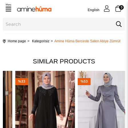
Menu
0
English
Home page
Kategorisiz
Amine Hüma Berceste Saten Abiye Zümrüt
SIMILAR PRODUCTS
%33
%53