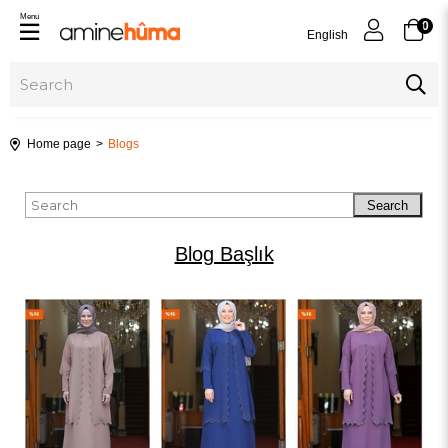
Menu
0
English
Home page
Blogs
Search
Blog Başlık