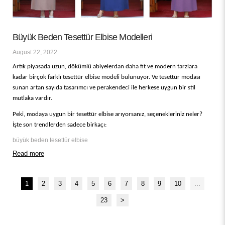
Büyük Beden Tesettür Elbise Modelleri
August 22, 2022
Artık piyasada uzun, dökümlü abiyelerdan daha fit ve modern tarzlara
kadar birçok farklı tesettür elbise modeli bulunuyor. Ve tesettür modası
sunan artan sayıda tasarımcı ve perakendeci ile herkese uygun bir stil
mutlaka vardır.
Peki, modaya uygun bir tesettür elbise arıyorsanız, seçenekleriniz neler?
İşte son trendlerden sadece birkaçı:
büyük beden tesettür elbise
Read more
1
2
3
4
5
6
7
8
9
10
...
23
>