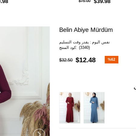
.98
$39.98
$75.00
Belin Abiye Mürdüm
نفس اليوم
:
يقدر وقت التسليم
(3340)
$12.48
$32.50
%
62
خصم
›