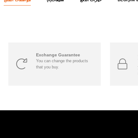
Exchange Guarantee
You can change the products
that you buy.