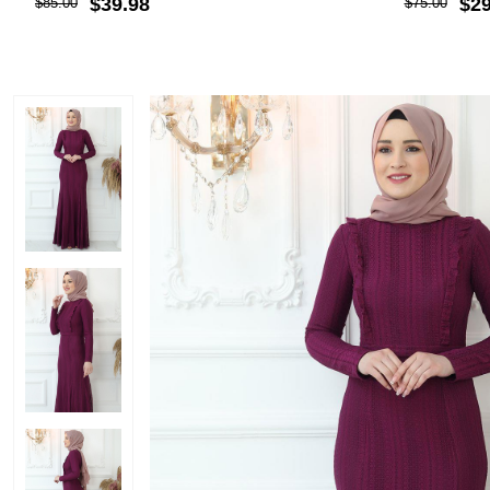
$39.98
$29
$85.00
$75.00