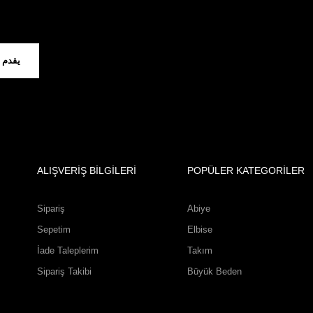
يقدم
ALIŞVERİŞ BİLGİLERİ
POPÜLER KATEGORİLER
Sipariş
Abiye
Sepetim
Elbise
İade Taleplerim
Takım
Sipariş Takibi
Büyük Beden