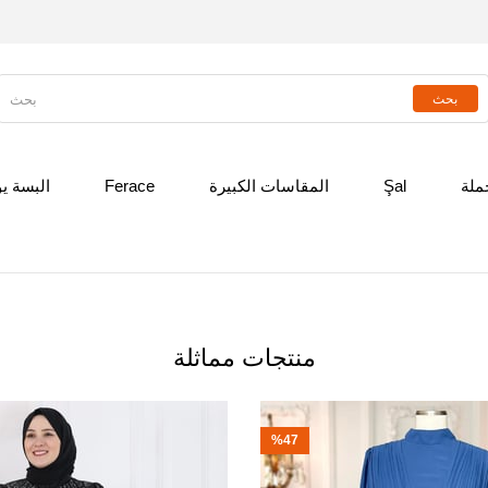
جملة
Şal
المقاسات الكبيرة
Ferace
البسة ي
منتجات مماثلة
%47