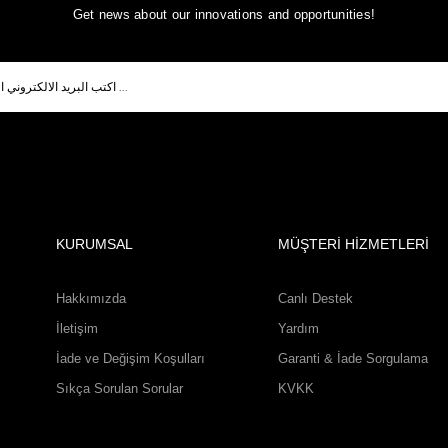
Get news about our innovations and opportunities!
KURUMSAL
MÜŞTERİ HİZMETLERİ
Hakkımızda
Canlı Destek
İletişim
Yardım
İade ve Değişim Koşulları
Garanti & İade Sorgulama
Sıkça Sorulan Sorular
KVKK