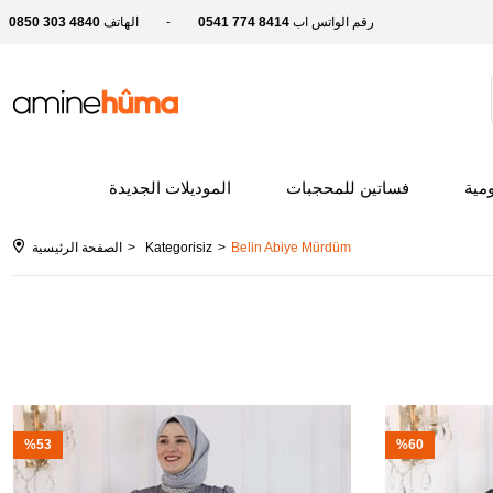
رقم الواتس اب
0541 774 8414
الهاتف
0850 303 4840
ومية
فساتين للمحجبات
الموديلات الجديدة
Belin Abiye Mürdüm
Kategorisiz
الصفحة الرئيسية
%53
%60