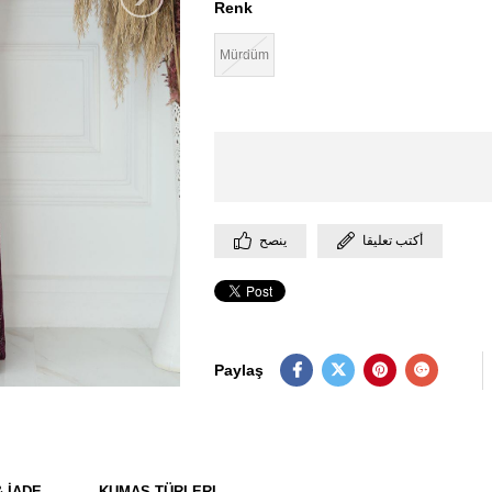
Renk
Mürdüm
أكتب تعليقا
ينصح
Paylaş
& İADE
KUMAŞ TÜRLERI