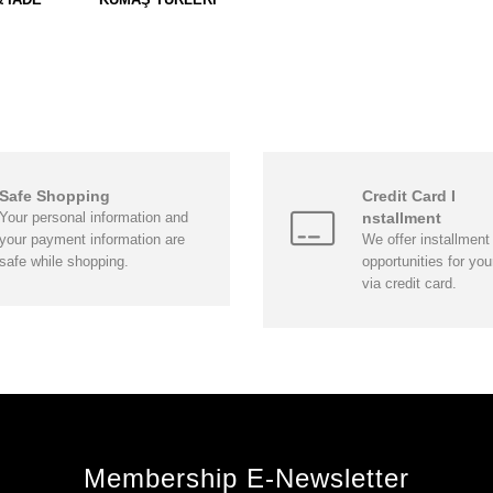
Safe Shopping
Credit Card I
Your personal information and
nstallment
your payment information are
We offer installment
safe while shopping.
opportunities for yo
via credit card.
Membership E-Newsletter