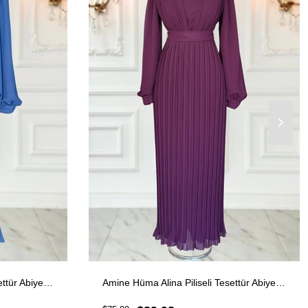
Amine Hüma Alina Piliseli Tesettür Abiye İndigo
Amine Hüma Alina Piliseli Tesettür Abiye Mürdüm