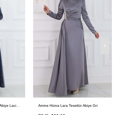
Amine Hüma Aymira Tesettür Abiye Lacivert
Amine Hüma Lara Tesettür Abiye Gri