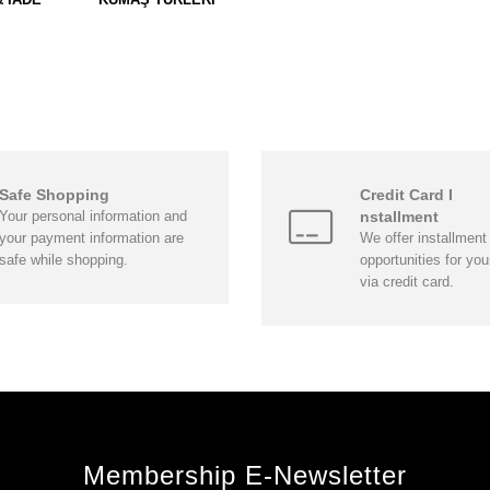
Safe Shopping
Credit Card I
Your personal information and
nstallment
your payment information are
We offer installment
safe while shopping.
opportunities for yo
via credit card.
Membership E-Newsletter