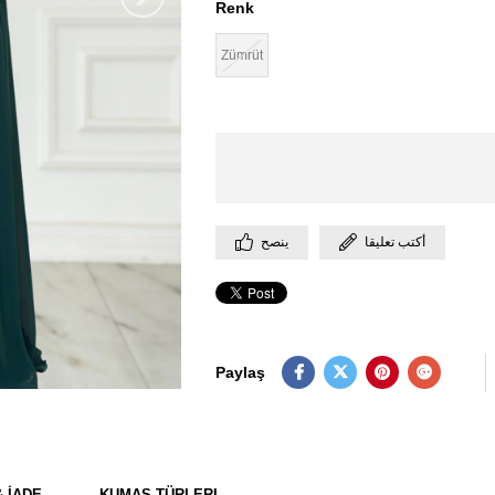
Renk
Zümrüt
أكتب تعليقا
ينصح
Paylaş
& İADE
KUMAŞ TÜRLERI