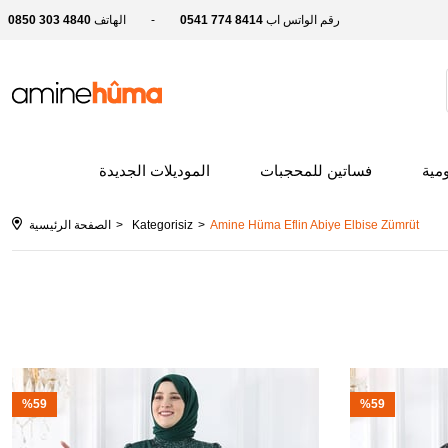
رقم الواتس اب
0541 774 8414
الهاتف
0850 303 4840
ومية
فساتين للمحجبات
الموديلات الجديدة
Amine Hüma Eflin Abiye Elbise Zümrüt
Kategorisiz
الصفحة الرئيسية
%59
%59