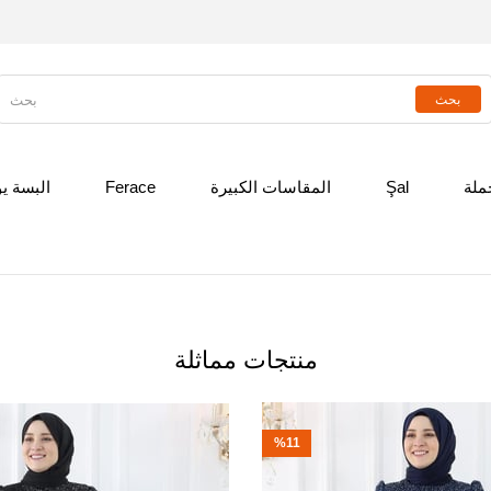
جملة
Şal
المقاسات الكبيرة
Ferace
البسة ي
منتجات مماثلة
%11