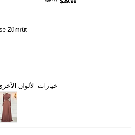
$39.98
$85.00
ise Zümrüt
خيارات الألوان الأخرى