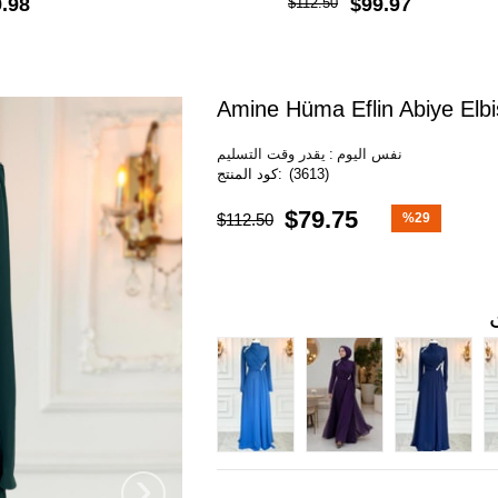
.98
$99.97
$112.50
Amine Hüma Eflin Abiye Elb
نفس اليوم
:
يقدر وقت التسليم
(3613)
$79.75
$112.50
%
29
خصم
›