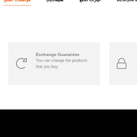
Exchange Guarantee
You can change the products
that you buy.