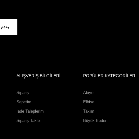
يقدم
ALIŞVERİŞ BİLGİLERİ
POPÜLER KATEGORİLER
Sipariş
Abiye
Sepetim
Elbise
İade Taleplerim
Takım
Sipariş Takibi
Büyük Beden