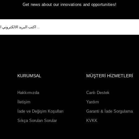
Get news about our innovations and opportunities!
KURUMSAL
MÜŞTERİ HİZMETLERİ
Hakkımızda
Canlı Destek
İletişim
Yardım
İade ve Değişim Koşulları
Garanti & İade Sorgulama
Sıkça Sorulan Sorular
KVKK