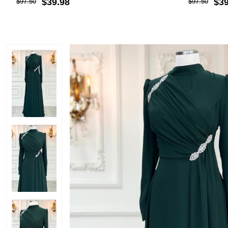
$39.98
$39
$97.50
$97.50